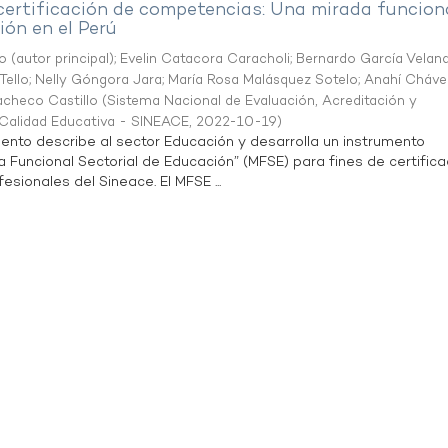
 certificación de competencias: Una mirada funcion
ón en el Perú
o (autor principal)
;
Evelin Catacora Caracholi
;
Bernardo García Velan
Tello
;
Nelly Góngora Jara
;
María Rosa Malásquez Sotelo
;
Anahí Cháve
acheco Castillo
(
Sistema Nacional de Evaluación, Acreditación y
a Calidad Educativa - SINEACE
,
2022-10-19
)
ento describe al sector Educación y desarrolla un instrumento
Funcional Sectorial de Educación” (MFSE) para fines de certifica
sionales del Sineace. El MFSE ...