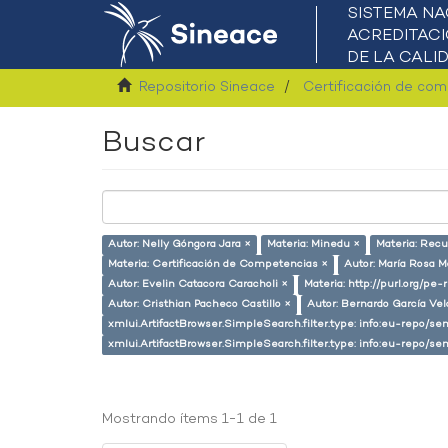
Repositorio Sineace
Certificación de co
Buscar
Autor: Nelly Góngora Jara ×
Materia: Minedu ×
Materia: Rec
Materia: Certificación de Competencias ×
Autor: María Rosa M
Autor: Evelin Catacora Caracholi ×
Materia: http://purl.org/pe
Autor: Cristhian Pacheco Castillo ×
Autor: Bernardo García Ve
xmlui.ArtifactBrowser.SimpleSearch.filter.type: info:eu-repo/
xmlui.ArtifactBrowser.SimpleSearch.filter.type: info:eu-repo/s
Mostrando ítems 1-1 de 1