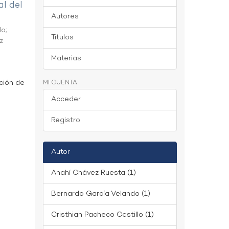
al del
Autores
do
;
Títulos
z
Materias
ción de
MI CUENTA
Acceder
Registro
Autor
Anahí Chávez Ruesta (1)
Bernardo García Velando (1)
Cristhian Pacheco Castillo (1)