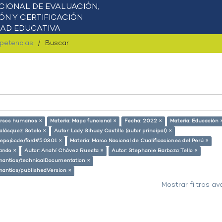
mpetencias
Buscar
ursos humanos ×
Materia: Mapa funcional ×
Fecha: 2022 ×
Materia: Educación 
alásquez Sotelo ×
Autor: Lady Sihuay Castillo (autor principal) ×
-repo/ocde/ford#5.03.01 ×
Materia: Marco Nacional de Cualificaciones del Perú ×
lando ×
Autor: Anahí Chávez Ruesta ×
Autor: Stephanie Barboza Tello ×
semantics/technicalDocumentation ×
emantics/publishedVersion ×
Mostrar filtros a