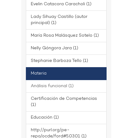
Evelin Catacora Caracholi (1)
Lady Sihuay Castillo (autor
principal) (1)
María Rosa Malásquez Sotelo (1)
Nelly Góngora Jara (1)
Stephanie Barboza Tello (1)
Materia
Análisis funcional (1)
Certificación de Competencias
(1)
Educación (1)
http://purl.org/pe-
repo/ocde/ford#5.03.01 (1)