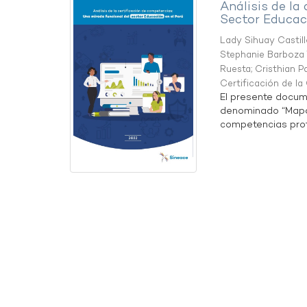
Análisis de la
Sector Educaci
Lady Sihuay Castill
Stephanie Barboza 
Ruesta
;
Cristhian P
Certificación de l
El presente docum
denominado “Mapa 
competencias profe