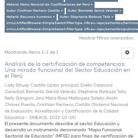
Materia: Marco Nacional de Cualificaciones del Perú ×
Autor: Cristhian Pacheco Castillo ×
Autor: Bernardo García Velando ×
Materia: Recursos humanos ×
Autor: Stephanie Barboza Tello ×
xmlui.ArtifactBrowser.SimpleSearch.filter.type: info:eu-repo/semantics/techni
xmlui.ArtifactBrowser.SimpleSearch.filter.type: info:eu-repo/semantics/publish
Mostrar filtros avanzados
Mostrando ítems 1-1 de 1
Análisis de la certificación de competencias:
Una mirada funcional del Sector Educación en
el Perú
Lady Sihuay Castillo (autor principal)
;
Evelin Catacora
Caracholi
;
Bernardo García Velando
;
Stephanie Barboza Tello
;
Nelly Góngora Jara
;
María Rosa Malásquez Sotelo
;
Anahí
Chávez Ruesta
;
Cristhian Pacheco Castillo
(
Sistema Nacional
de Evaluación, Acreditación y Certificación de la Calidad
Educativa - SINEACE
,
2022-10-19
)
El presente documento describe al sector Educación y
desarrolla un instrumento denominado “Mapa Funcional
Sectorial de Educación” (MFSE) para fines de certificación de