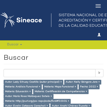
Camb
nave
Buscar
Buscar
Ir
Autor: Lady Sihuay Castillo (autor principal) ×
Autor: Nelly Góngora Jara ×
Materia: Análisis funcional ×
Materia: Mapa funcional ×
Fecha: 2022 ×
Materia: Educación ×
Materia: Certificación de Competencias ×
Autor: María Rosa Malásquez Sotelo ×
Materia: http://purl.org/pe-repo/ocde/ford#5.03.01 ×
Autor: Evelin Catacora Caracholi ×
Autor: Anahí Chávez Ruesta ×