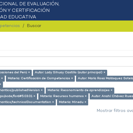
mpetencias
Buscar
icaciones del Perú ×
Autor: Lady Sihuay Castillo (autor principal) ×
 ×
Materia: Certificación de Competencias ×
Autor: María Rosa Malásquez Sotel
×
emantics/publishedVersion ×
Materia: Reconomiento de aprendizajes ×
repo/ocde/ford#5.03.01 ×
Materia: Recursos humanos ×
Autor: Anahí Chávez Rues
semantics/technicalDocumentation ×
Materia: Minedu ×
Mostrar filtros a