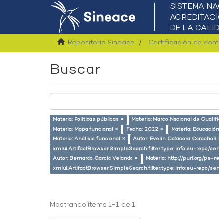
Repositorio Sineace
Certificación de co
Buscar
Materia: Políticas públicas ×
Materia: Marco Nacional de Cualif
Materia: Mapa funcional ×
Fecha: 2022 ×
Materia: Educación
Materia: Análisis funcional ×
Autor: Evelin Catacora Caracholi 
xmlui.ArtifactBrowser.SimpleSearch.filter.type: info:eu-repo/s
Autor: Bernardo García Velando ×
Materia: http://purl.org/pe-
xmlui.ArtifactBrowser.SimpleSearch.filter.type: info:eu-repo/
Mostrando ítems 1-1 de 1