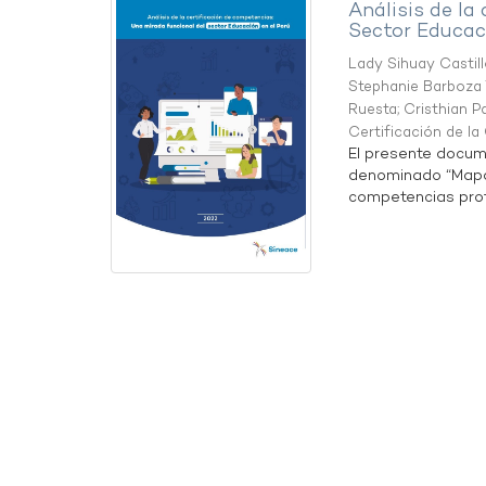
Análisis de la
Sector Educaci
Lady Sihuay Castill
Stephanie Barboza 
Ruesta
;
Cristhian P
Certificación de l
El presente docum
denominado “Mapa 
competencias profe