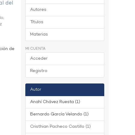
al del
Autores
do
;
Títulos
z
Materias
ción de
MI CUENTA
Acceder
Registro
Autor
Anahí Chávez Ruesta (1)
Bernardo García Velando (1)
Cristhian Pacheco Castillo (1)