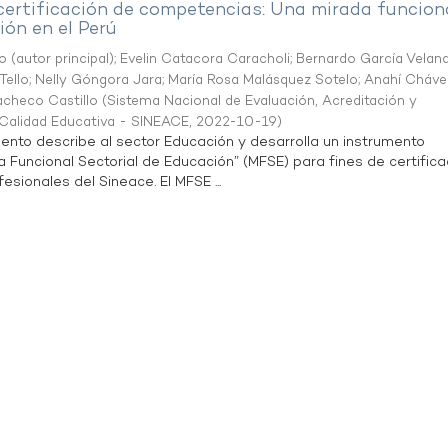
 certificación de competencias: Una mirada funcion
ón en el Perú
o (autor principal)
;
Evelin Catacora Caracholi
;
Bernardo García Velan
Tello
;
Nelly Góngora Jara
;
María Rosa Malásquez Sotelo
;
Anahí Cháve
acheco Castillo
(
Sistema Nacional de Evaluación, Acreditación y
a Calidad Educativa - SINEACE
,
2022-10-19
)
ento describe al sector Educación y desarrolla un instrumento
Funcional Sectorial de Educación” (MFSE) para fines de certifica
sionales del Sineace. El MFSE ...