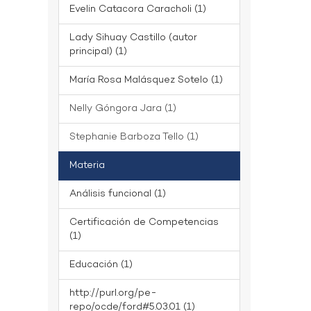
Evelin Catacora Caracholi (1)
Lady Sihuay Castillo (autor
principal) (1)
María Rosa Malásquez Sotelo (1)
Nelly Góngora Jara (1)
Stephanie Barboza Tello (1)
Materia
Análisis funcional (1)
Certificación de Competencias
(1)
Educación (1)
http://purl.org/pe-
repo/ocde/ford#5.03.01 (1)