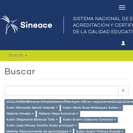
Camb
nave
Buscar
Buscar
Ir
xmlui.ArtifactBrowser.SimpleSearch.filter.type: info:eu-repo/semantics/publish
Autor: Bernardo García Velando ×
Autor: María Rosa Malásquez Sotelo ×
Materia: Minedu ×
Materia: Mapa funcional ×
Autor: Stephanie Barboza Tello ×
Autor: Evelin Catacora Caracholi ×
Autor: Lady Sihuay Castillo (autor principal) ×
Materia: Reconomiento de aprendizajes ×
Autor: Anahí Chávez Ruesta ×