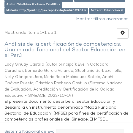
Autor: Cristhian Pacheco Castillo ×
Materia: http://purl.org/pe-repo/ocde/ford#5.03.01 ×
Materia: Educación ×
Mostrar filtros avanzados
Mostrando ítems 1-1 de 1
Análisis de la certificación de competencias:
Una mirada funcional del Sector Educación en
el Perú
Lady Sihuay Castillo (autor principal)
;
Evelin Catacora
Caracholi
;
Bernardo García Velando
;
Stephanie Barboza Tello
;
Nelly Góngora Jara
;
María Rosa Malásquez Sotelo
;
Anahí
Chávez Ruesta
;
Cristhian Pacheco Castillo
(
Sistema Nacional
de Evaluación, Acreditación y Certificación de la Calidad
Educativa - SINEACE
,
2022-10-19
)
El presente documento describe al sector Educación y
desarrolla un instrumento denominado “Mapa Funcional
Sectorial de Educación” (MFSE) para fines de certificación de
competencias profesionales del Sineace. El MFSE ...
Sistema Nacional de Evaluación,