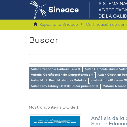
Repositorio Sineace
Certificación de co
Buscar
Autor: Stephanie Barboza Tello ×
Autor: Bernardo García Vela
Materia: Certificación de Competencias ×
Autor: Cristhian Pa
Autor: María Rosa Malásquez Sotelo ×
xmlui.ArtifactBrowser.S
Autor: Lady Sihuay Castillo (autor principal) ×
Materia: Recono
Mostrando ítems 1-1 de 1
Análisis de la
Sector Educaci