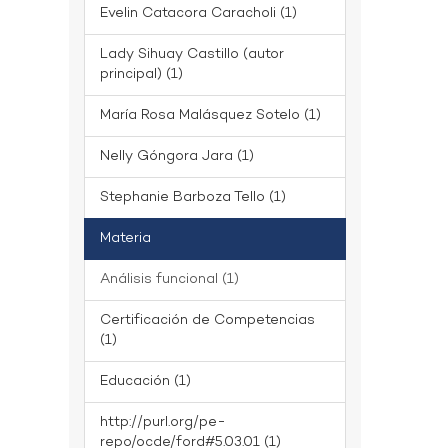
Evelin Catacora Caracholi (1)
Lady Sihuay Castillo (autor
principal) (1)
María Rosa Malásquez Sotelo (1)
Nelly Góngora Jara (1)
Stephanie Barboza Tello (1)
Materia
Análisis funcional (1)
Certificación de Competencias
(1)
Educación (1)
http://purl.org/pe-
repo/ocde/ford#5.03.01 (1)