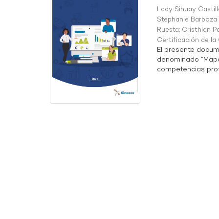
Lady Sihuay Castill
Stephanie Barboza 
Ruesta
;
Cristhian P
Certificación de l
El presente docum
denominado “Mapa 
competencias profe