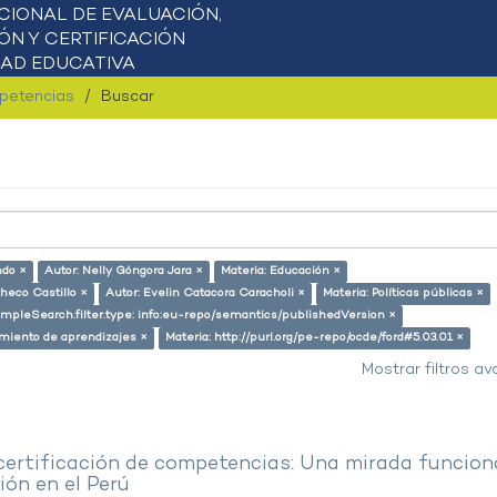
mpetencias
Buscar
ndo ×
Autor: Nelly Góngora Jara ×
Materia: Educación ×
checo Castillo ×
Autor: Evelin Catacora Caracholi ×
Materia: Políticas públicas ×
impleSearch.filter.type: info:eu-repo/semantics/publishedVersion ×
miento de aprendizajes ×
Materia: http://purl.org/pe-repo/ocde/ford#5.03.01 ×
Mostrar filtros a
 certificación de competencias: Una mirada funcion
ón en el Perú