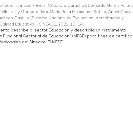
o (autor principal)
;
Evelin Catacora Caracholi
;
Bernardo García Velan
Tello
;
Nelly Góngora Jara
;
María Rosa Malásquez Sotelo
;
Anahí Cháve
acheco Castillo
(
Sistema Nacional de Evaluación, Acreditación y
a Calidad Educativa - SINEACE
,
2022-10-19
)
ento describe al sector Educación y desarrolla un instrumento
Funcional Sectorial de Educación” (MFSE) para fines de certifica
sionales del Sineace. El MFSE ...