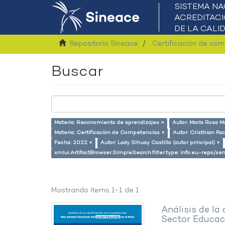
Repositorio Sineace
Certificación de co
Buscar
Materia: Reconomiento de aprendizajes ×
Autor: María Rosa M
Materia: Certificación de Competencias ×
Autor: Cristhian Pa
Fecha: 2022 ×
Autor: Lady Sihuay Castillo (autor principal) ×
xmlui.ArtifactBrowser.SimpleSearch.filter.type: info:eu-repo/
Mostrando ítems 1-1 de 1
Análisis de la
Sector Educaci