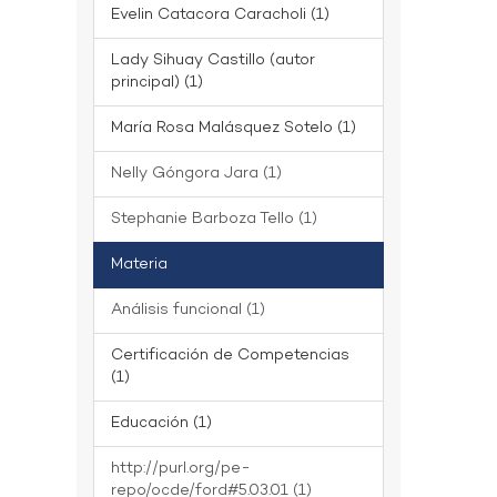
Evelin Catacora Caracholi (1)
Lady Sihuay Castillo (autor
principal) (1)
María Rosa Malásquez Sotelo (1)
Nelly Góngora Jara (1)
Stephanie Barboza Tello (1)
Materia
Análisis funcional (1)
Certificación de Competencias
(1)
Educación (1)
http://purl.org/pe-
repo/ocde/ford#5.03.01 (1)