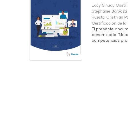
Lady Sihuay Castill
Stephanie Barboza 
Ruesta
;
Cristhian P
Certificación de l
El presente docum
denominado “Mapa 
competencias profe