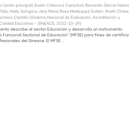
o (autor principal)
;
Evelin Catacora Caracholi
;
Bernardo García Velan
Tello
;
Nelly Góngora Jara
;
María Rosa Malásquez Sotelo
;
Anahí Cháve
acheco Castillo
(
Sistema Nacional de Evaluación, Acreditación y
a Calidad Educativa - SINEACE
,
2022-10-19
)
ento describe al sector Educación y desarrolla un instrumento
Funcional Sectorial de Educación” (MFSE) para fines de certifica
sionales del Sineace. El MFSE ...