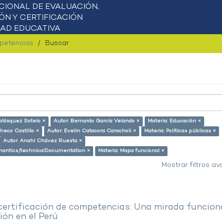
mpetencias
Buscar
alásquez Sotelo ×
Autor: Bernardo García Velando ×
Materia: Educación ×
checo Castillo ×
Autor: Evelin Catacora Caracholi ×
Materia: Políticas públicas ×
Autor: Anahí Chávez Ruesta ×
semantics/technicalDocumentation ×
Materia: Mapa funcional ×
Mostrar filtros a
 certificación de competencias: Una mirada funcion
ón en el Perú