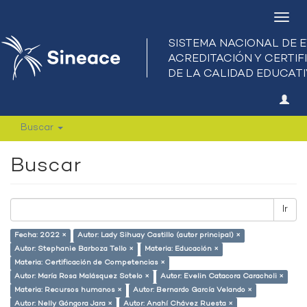
Camb
nave
Buscar
Buscar
Ir
Fecha: 2022 ×
Autor: Lady Sihuay Castillo (autor principal) ×
Autor: Stephanie Barboza Tello ×
Materia: Educación ×
Materia: Certificación de Competencias ×
Autor: María Rosa Malásquez Sotelo ×
Autor: Evelin Catacora Caracholi ×
Materia: Recursos humanos ×
Autor: Bernardo García Velando ×
Autor: Nelly Góngora Jara ×
Autor: Anahí Chávez Ruesta ×