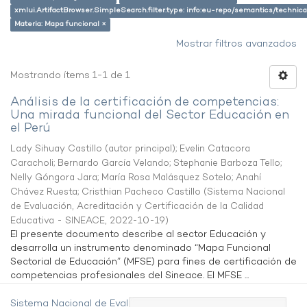
xmlui.ArtifactBrowser.SimpleSearch.filter.type: info:eu-repo/semantics/techni
Materia: Mapa funcional ×
Mostrar filtros avanzados
Mostrando ítems 1-1 de 1
Análisis de la certificación de competencias:
Una mirada funcional del Sector Educación en
el Perú
Lady Sihuay Castillo (autor principal)
;
Evelin Catacora
Caracholi
;
Bernardo García Velando
;
Stephanie Barboza Tello
;
Nelly Góngora Jara
;
María Rosa Malásquez Sotelo
;
Anahí
Chávez Ruesta
;
Cristhian Pacheco Castillo
(
Sistema Nacional
de Evaluación, Acreditación y Certificación de la Calidad
Educativa - SINEACE
,
2022-10-19
)
El presente documento describe al sector Educación y
desarrolla un instrumento denominado “Mapa Funcional
Sectorial de Educación” (MFSE) para fines de certificación de
competencias profesionales del Sineace. El MFSE ...
Sistema Nacional de Evaluación,