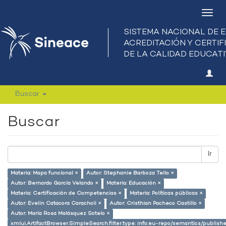
Camb
nave
Buscar
Buscar
Ir
Materia: Mapa funcional ×
Autor: Stephanie Barboza Tello ×
Autor: Bernardo García Velando ×
Materia: Educación ×
Materia: Certificación de Competencias ×
Materia: Políticas públicas ×
Autor: Evelin Catacora Caracholi ×
Autor: Cristhian Pacheco Castillo ×
Autor: María Rosa Malásquez Sotelo ×
xmlui.ArtifactBrowser.SimpleSearch.filter.type: info:eu-repo/semantics/publish