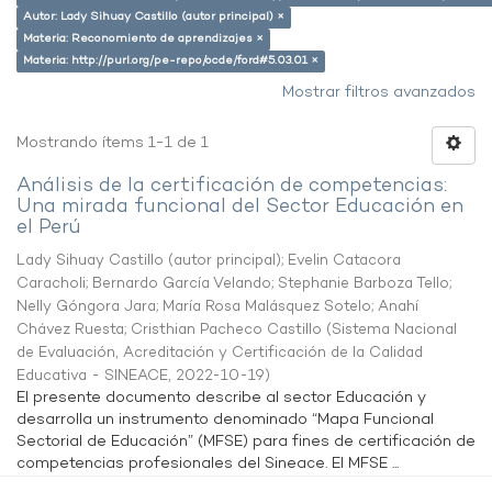
Autor: Lady Sihuay Castillo (autor principal) ×
Materia: Reconomiento de aprendizajes ×
Materia: http://purl.org/pe-repo/ocde/ford#5.03.01 ×
Mostrar filtros avanzados
Mostrando ítems 1-1 de 1
Análisis de la certificación de competencias:
Una mirada funcional del Sector Educación en
el Perú
Lady Sihuay Castillo (autor principal)
;
Evelin Catacora
Caracholi
;
Bernardo García Velando
;
Stephanie Barboza Tello
;
Nelly Góngora Jara
;
María Rosa Malásquez Sotelo
;
Anahí
Chávez Ruesta
;
Cristhian Pacheco Castillo
(
Sistema Nacional
de Evaluación, Acreditación y Certificación de la Calidad
Educativa - SINEACE
,
2022-10-19
)
El presente documento describe al sector Educación y
desarrolla un instrumento denominado “Mapa Funcional
Sectorial de Educación” (MFSE) para fines de certificación de
competencias profesionales del Sineace. El MFSE ...