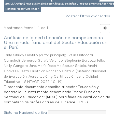
xmlui.ArtifactBrowser.SimpleSearch.filter.type: info:eu-repo/semantics/techni
Materia: Mapa funcional ×
Mostrar filtros avanzados
Mostrando ítems 1-1 de 1
Análisis de la certificación de competencias:
Una mirada funcional del Sector Educación en
el Perú
Lady Sihuay Castillo (autor principal)
;
Evelin Catacora
Caracholi
;
Bernardo García Velando
;
Stephanie Barboza Tello
;
Nelly Góngora Jara
;
María Rosa Malásquez Sotelo
;
Anahí
Chávez Ruesta
;
Cristhian Pacheco Castillo
(
Sistema Nacional
de Evaluación, Acreditación y Certificación de la Calidad
Educativa - SINEACE
,
2022-10-19
)
El presente documento describe al sector Educación y
desarrolla un instrumento denominado “Mapa Funcional
Sectorial de Educación” (MFSE) para fines de certificación de
competencias profesionales del Sineace. El MFSE ...
Sistema Nacional de Evaluación,