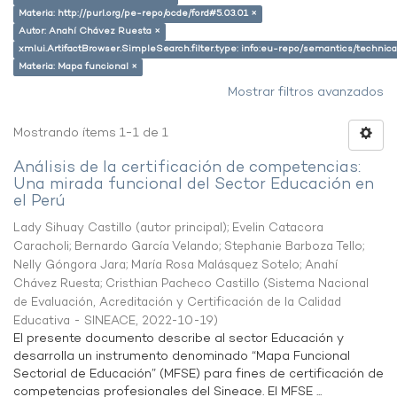
Materia: http://purl.org/pe-repo/ocde/ford#5.03.01 ×
Autor: Anahí Chávez Ruesta ×
xmlui.ArtifactBrowser.SimpleSearch.filter.type: info:eu-repo/semantics/techni
Materia: Mapa funcional ×
Mostrar filtros avanzados
Mostrando ítems 1-1 de 1
Análisis de la certificación de competencias:
Una mirada funcional del Sector Educación en
el Perú
Lady Sihuay Castillo (autor principal)
;
Evelin Catacora
Caracholi
;
Bernardo García Velando
;
Stephanie Barboza Tello
;
Nelly Góngora Jara
;
María Rosa Malásquez Sotelo
;
Anahí
Chávez Ruesta
;
Cristhian Pacheco Castillo
(
Sistema Nacional
de Evaluación, Acreditación y Certificación de la Calidad
Educativa - SINEACE
,
2022-10-19
)
El presente documento describe al sector Educación y
desarrolla un instrumento denominado “Mapa Funcional
Sectorial de Educación” (MFSE) para fines de certificación de
competencias profesionales del Sineace. El MFSE ...