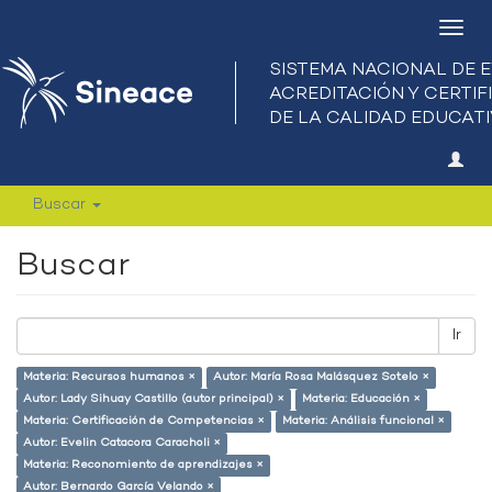
Camb
nave
Buscar
Buscar
Ir
Materia: Recursos humanos ×
Autor: María Rosa Malásquez Sotelo ×
Autor: Lady Sihuay Castillo (autor principal) ×
Materia: Educación ×
Materia: Certificación de Competencias ×
Materia: Análisis funcional ×
Autor: Evelin Catacora Caracholi ×
Materia: Reconomiento de aprendizajes ×
Autor: Bernardo García Velando ×