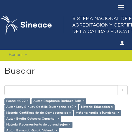
Camb
nave
Buscar
Buscar
Ir
Fecha: 2022 ×
Autor: Stephanie Barboza Tello ×
Autor: Lady Sihuay Castillo (autor principal) ×
Materia: Educación ×
Materia: Certificación de Competencias ×
Materia: Análisis funcional ×
Autor: Evelin Catacora Caracholi ×
Materia: Reconomiento de aprendizajes ×
Autor: Bernardo García Velando ×