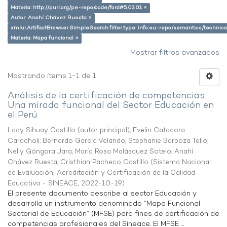
Materia: http://purl.org/pe-repo/ocde/ford#5.03.01 ×
Autor: Anahí Chávez Ruesta ×
xmlui.ArtifactBrowser.SimpleSearch.filter.type: info:eu-repo/semantics/techni
Materia: Mapa funcional ×
Mostrar filtros avanzados
Mostrando ítems 1-1 de 1
Análisis de la certificación de competencias:
Una mirada funcional del Sector Educación en
el Perú
Lady Sihuay Castillo (autor principal)
;
Evelin Catacora
Caracholi
;
Bernardo García Velando
;
Stephanie Barboza Tello
;
Nelly Góngora Jara
;
María Rosa Malásquez Sotelo
;
Anahí
Chávez Ruesta
;
Cristhian Pacheco Castillo
(
Sistema Nacional
de Evaluación, Acreditación y Certificación de la Calidad
Educativa - SINEACE
,
2022-10-19
)
El presente documento describe al sector Educación y
desarrolla un instrumento denominado “Mapa Funcional
Sectorial de Educación” (MFSE) para fines de certificación de
competencias profesionales del Sineace. El MFSE ...