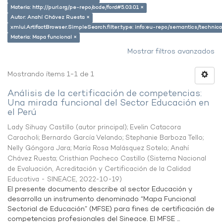
Materia: http://purl.org/pe-repo/ocde/ford#5.03.01 ×
Autor: Anahí Chávez Ruesta ×
xmlui.ArtifactBrowser.SimpleSearch.filter.type: info:eu-repo/semantics/techni
Materia: Mapa funcional ×
Mostrar filtros avanzados
Mostrando ítems 1-1 de 1
Análisis de la certificación de competencias:
Una mirada funcional del Sector Educación en
el Perú
Lady Sihuay Castillo (autor principal)
;
Evelin Catacora
Caracholi
;
Bernardo García Velando
;
Stephanie Barboza Tello
;
Nelly Góngora Jara
;
María Rosa Malásquez Sotelo
;
Anahí
Chávez Ruesta
;
Cristhian Pacheco Castillo
(
Sistema Nacional
de Evaluación, Acreditación y Certificación de la Calidad
Educativa - SINEACE
,
2022-10-19
)
El presente documento describe al sector Educación y
desarrolla un instrumento denominado “Mapa Funcional
Sectorial de Educación” (MFSE) para fines de certificación de
competencias profesionales del Sineace. El MFSE ...