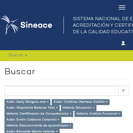
Camb
nave
Buscar
Buscar
Ir
Autor: Nelly Góngora Jara ×
Autor: Cristhian Pacheco Castillo ×
Autor: Stephanie Barboza Tello ×
Materia: Educación ×
Materia: Certificación de Competencias ×
Materia: Análisis funcional ×
Autor: Evelin Catacora Caracholi ×
Materia: Reconomiento de aprendizajes ×
Autor: Bernardo García Velando ×