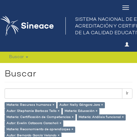
Camb
nave
Buscar
Buscar
Ir
Materia: Recursos humanos ×
Autor: Nelly Góngora Jara ×
Autor: Stephanie Barboza Tello ×
Materia: Educación ×
Materia: Certificación de Competencias ×
Materia: Análisis funcional ×
Autor: Evelin Catacora Caracholi ×
Materia: Reconomiento de aprendizajes ×
Autor: Bernardo García Velando ×