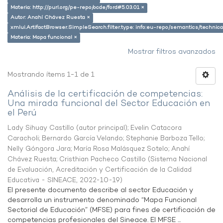
Materia: http://purl.org/pe-repo/ocde/ford#5.03.01 ×
Autor: Anahí Chávez Ruesta ×
xmlui.ArtifactBrowser.SimpleSearch.filter.type: info:eu-repo/semantics/techni
Materia: Mapa funcional ×
Mostrar filtros avanzados
Mostrando ítems 1-1 de 1
Análisis de la certificación de competencias:
Una mirada funcional del Sector Educación en
el Perú
Lady Sihuay Castillo (autor principal)
;
Evelin Catacora
Caracholi
;
Bernardo García Velando
;
Stephanie Barboza Tello
;
Nelly Góngora Jara
;
María Rosa Malásquez Sotelo
;
Anahí
Chávez Ruesta
;
Cristhian Pacheco Castillo
(
Sistema Nacional
de Evaluación, Acreditación y Certificación de la Calidad
Educativa - SINEACE
,
2022-10-19
)
El presente documento describe al sector Educación y
desarrolla un instrumento denominado “Mapa Funcional
Sectorial de Educación” (MFSE) para fines de certificación de
competencias profesionales del Sineace. El MFSE ...