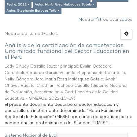
Fecha: 2022 ×
Autor: María Rosa Malásquez Sotelo ×
Autor: Stephanie Barboza Tello ×
Mostrar filtros avanzados
Mostrando ítems 1-1 de 1
Análisis de la certificación de competencias:
Una mirada funcional del Sector Educación en
el Perú
Lady Sihuay Castillo (autor principal)
;
Evelin Catacora
Caracholi
;
Bernardo García Velando
;
Stephanie Barboza Tello
;
Nelly Góngora Jara
;
María Rosa Malásquez Sotelo
;
Anahí
Chávez Ruesta
;
Cristhian Pacheco Castillo
(
Sistema Nacional
de Evaluación, Acreditación y Certificación de la Calidad
Educativa - SINEACE
,
2022-10-19
)
El presente documento describe al sector Educación y
desarrolla un instrumento denominado “Mapa Funcional
Sectorial de Educación” (MFSE) para fines de certificación de
competencias profesionales del Sineace. El MFSE ...
Sistema Nacional de Evaluación,