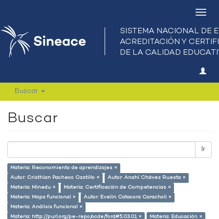
Camb
nave
Buscar
Buscar
Ir
Materia: Reconomiento de aprendizajes ×
Autor: Cristhian Pacheco Castillo ×
Autor: Anahí Chávez Ruesta ×
Materia: Minedu ×
Materia: Certificación de Competencias ×
Materia: Mapa funcional ×
Autor: Evelin Catacora Caracholi ×
Materia: Análisis funcional ×
Materia: http://purl.org/pe-repo/ocde/ford#5.03.01 ×
Materia: Educación ×