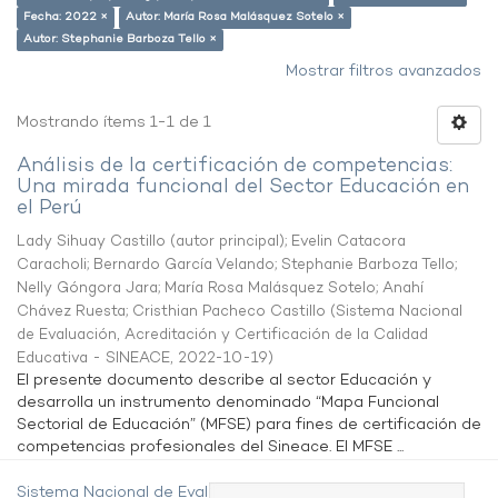
Fecha: 2022 ×
Autor: María Rosa Malásquez Sotelo ×
Autor: Stephanie Barboza Tello ×
Mostrar filtros avanzados
Mostrando ítems 1-1 de 1
Análisis de la certificación de competencias:
Una mirada funcional del Sector Educación en
el Perú
Lady Sihuay Castillo (autor principal)
;
Evelin Catacora
Caracholi
;
Bernardo García Velando
;
Stephanie Barboza Tello
;
Nelly Góngora Jara
;
María Rosa Malásquez Sotelo
;
Anahí
Chávez Ruesta
;
Cristhian Pacheco Castillo
(
Sistema Nacional
de Evaluación, Acreditación y Certificación de la Calidad
Educativa - SINEACE
,
2022-10-19
)
El presente documento describe al sector Educación y
desarrolla un instrumento denominado “Mapa Funcional
Sectorial de Educación” (MFSE) para fines de certificación de
competencias profesionales del Sineace. El MFSE ...
Sistema Nacional de Evaluación,