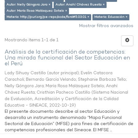
Autor: Nelly Góngora Jara ×
Autor: Anahí Chávez Ruesta ×
Autor: María Rosa Malásquez Sotelo ×
Materia: http://purl.org/pe-repo/ocde/ford#5.03.01 ×
Materia: Educación ×
Mostrar filtros avanzados
Mostrando ítems 1-1 de 1
Análisis de la certificación de competencias:
Una mirada funcional del Sector Educación en
el Perú
Lady Sihuay Castillo (autor principal)
;
Evelin Catacora
Caracholi
;
Bernardo García Velando
;
Stephanie Barboza Tello
;
Nelly Góngora Jara
;
María Rosa Malásquez Sotelo
;
Anahí
Chávez Ruesta
;
Cristhian Pacheco Castillo
(
Sistema Nacional
de Evaluación, Acreditación y Certificación de la Calidad
Educativa - SINEACE
,
2022-10-19
)
El presente documento describe al sector Educación y
desarrolla un instrumento denominado “Mapa Funcional
Sectorial de Educación” (MFSE) para fines de certificación de
competencias profesionales del Sineace. El MFSE ...