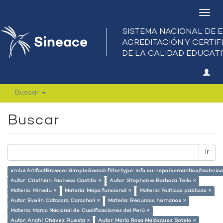
Camb
nave
Buscar
Buscar
Ir
xmlui.ArtifactBrowser.SimpleSearch.filter.type: info:eu-repo/semantics/techni
Autor: Cristhian Pacheco Castillo ×
Autor: Stephanie Barboza Tello ×
Materia: Minedu ×
Materia: Mapa funcional ×
Materia: Políticas públicas ×
Autor: Evelin Catacora Caracholi ×
Materia: Recursos humanos ×
Materia: Marco Nacional de Cualificaciones del Perú ×
Autor: Anahí Chávez Ruesta ×
Autor: María Rosa Malásquez Sotelo ×