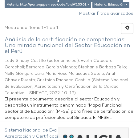
Materia: http://purl.org/pe-repo/ocde/ford#5.03.01 ×
Materia: Educación ×
Mostrar filtros avanzados
Mostrando ítems 1-1 de 1
Análisis de la certificación de competencias:
Una mirada funcional del Sector Educación en
el Perú
Lady Sihuay Castillo (autor principal)
;
Evelin Catacora
Caracholi
;
Bernardo García Velando
;
Stephanie Barboza Tello
;
Nelly Góngora Jara
;
María Rosa Malásquez Sotelo
;
Anahí
Chávez Ruesta
;
Cristhian Pacheco Castillo
(
Sistema Nacional
de Evaluación, Acreditación y Certificación de la Calidad
Educativa - SINEACE
,
2022-10-19
)
El presente documento describe al sector Educación y
desarrolla un instrumento denominado “Mapa Funcional
Sectorial de Educación” (MFSE) para fines de certificación de
competencias profesionales del Sineace. El MFSE ...
Sistema Nacional de Evaluación,
Acreditación y Certificación de la