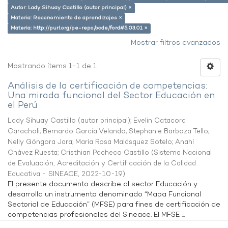
Autor: Lady Sihuay Castillo (autor principal) ×
Materia: Reconomiento de aprendizajes ×
Materia: http://purl.org/pe-repo/ocde/ford#5.03.01 ×
Mostrar filtros avanzados
Mostrando ítems 1-1 de 1
Análisis de la certificación de competencias:
Una mirada funcional del Sector Educación en
el Perú
Lady Sihuay Castillo (autor principal)
;
Evelin Catacora
Caracholi
;
Bernardo García Velando
;
Stephanie Barboza Tello
;
Nelly Góngora Jara
;
María Rosa Malásquez Sotelo
;
Anahí
Chávez Ruesta
;
Cristhian Pacheco Castillo
(
Sistema Nacional
de Evaluación, Acreditación y Certificación de la Calidad
Educativa - SINEACE
,
2022-10-19
)
El presente documento describe al sector Educación y
desarrolla un instrumento denominado “Mapa Funcional
Sectorial de Educación” (MFSE) para fines de certificación de
competencias profesionales del Sineace. El MFSE ...