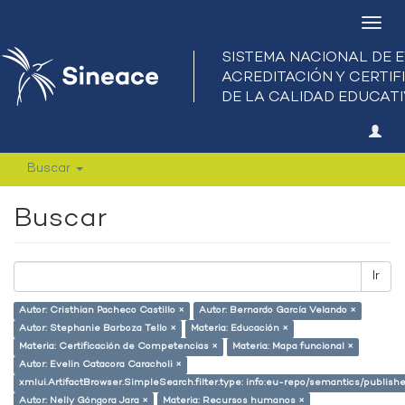
Camb
nave
Buscar
Buscar
Ir
Autor: Cristhian Pacheco Castillo ×
Autor: Bernardo García Velando ×
Autor: Stephanie Barboza Tello ×
Materia: Educación ×
Materia: Certificación de Competencias ×
Materia: Mapa funcional ×
Autor: Evelin Catacora Caracholi ×
xmlui.ArtifactBrowser.SimpleSearch.filter.type: info:eu-repo/semantics/publish
Autor: Nelly Góngora Jara ×
Materia: Recursos humanos ×