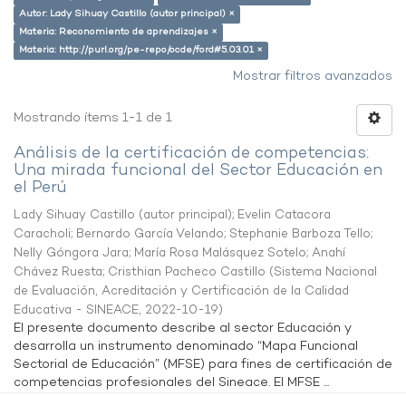
Autor: Lady Sihuay Castillo (autor principal) ×
Materia: Reconomiento de aprendizajes ×
Materia: http://purl.org/pe-repo/ocde/ford#5.03.01 ×
Mostrar filtros avanzados
Mostrando ítems 1-1 de 1
Análisis de la certificación de competencias:
Una mirada funcional del Sector Educación en
el Perú
Lady Sihuay Castillo (autor principal)
;
Evelin Catacora
Caracholi
;
Bernardo García Velando
;
Stephanie Barboza Tello
;
Nelly Góngora Jara
;
María Rosa Malásquez Sotelo
;
Anahí
Chávez Ruesta
;
Cristhian Pacheco Castillo
(
Sistema Nacional
de Evaluación, Acreditación y Certificación de la Calidad
Educativa - SINEACE
,
2022-10-19
)
El presente documento describe al sector Educación y
desarrolla un instrumento denominado “Mapa Funcional
Sectorial de Educación” (MFSE) para fines de certificación de
competencias profesionales del Sineace. El MFSE ...