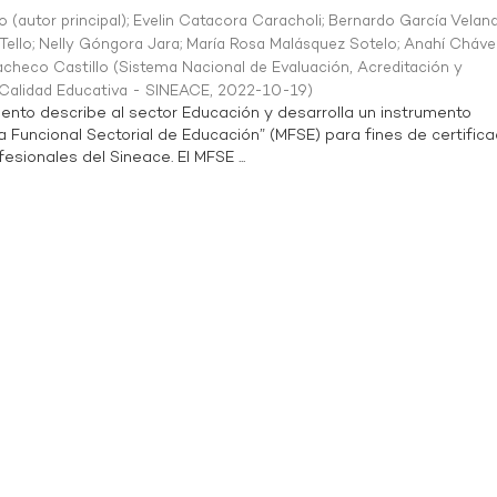
o (autor principal)
;
Evelin Catacora Caracholi
;
Bernardo García Velan
Tello
;
Nelly Góngora Jara
;
María Rosa Malásquez Sotelo
;
Anahí Cháve
acheco Castillo
(
Sistema Nacional de Evaluación, Acreditación y
a Calidad Educativa - SINEACE
,
2022-10-19
)
ento describe al sector Educación y desarrolla un instrumento
Funcional Sectorial de Educación” (MFSE) para fines de certifica
sionales del Sineace. El MFSE ...