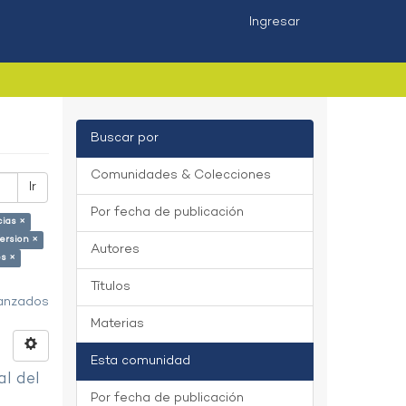
Ingresar
Buscar por
Comunidades & Colecciones
Ir
Por fecha de publicación
cias ×
ersion ×
Autores
es ×
Títulos
vanzados
Materias
Esta comunidad
al del
Por fecha de publicación