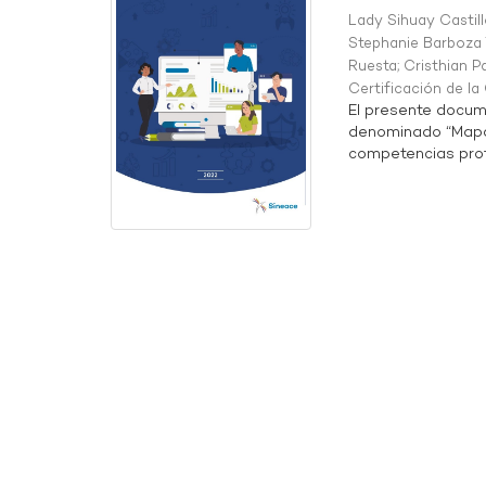
Lady Sihuay Castill
Stephanie Barboza 
Ruesta
;
Cristhian P
Certificación de l
El presente docum
denominado “Mapa 
competencias profe