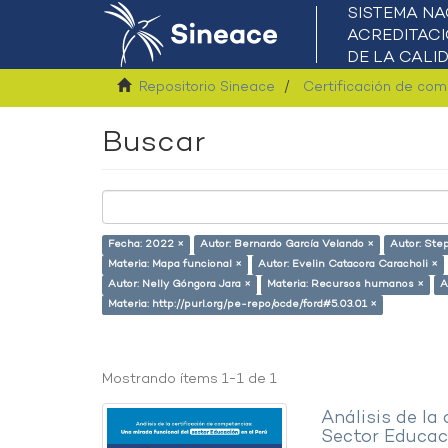
Repositorio Sineace
Certificación de co
Buscar
Fecha: 2022 ×
Autor: Bernardo García Velando ×
Autor: Ste
Materia: Mapa funcional ×
Autor: Evelin Catacora Caracholi ×
Autor: Nelly Góngora Jara ×
Materia: Recursos humanos ×
A
Materia: http://purl.org/pe-repo/ocde/ford#5.03.01 ×
Mostrando ítems 1-1 de 1
Análisis de la
Sector Educaci