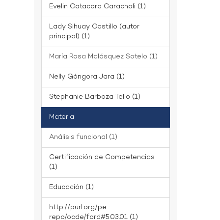
Evelin Catacora Caracholi (1)
Lady Sihuay Castillo (autor
principal) (1)
María Rosa Malásquez Sotelo (1)
Nelly Góngora Jara (1)
Stephanie Barboza Tello (1)
Materia
Análisis funcional (1)
Certificación de Competencias
(1)
Educación (1)
http://purl.org/pe-
repo/ocde/ford#5.03.01 (1)