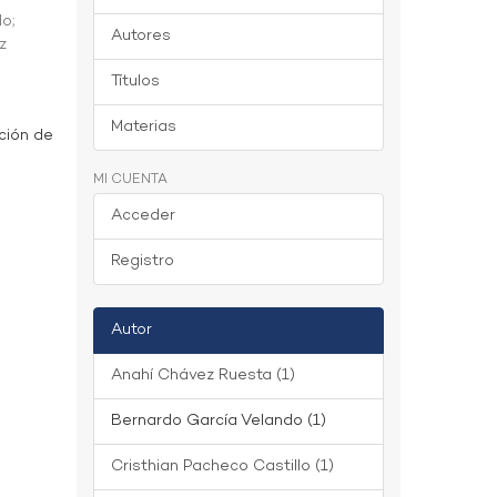
do
;
Autores
z
Títulos
Materias
ción de
MI CUENTA
Acceder
Registro
Autor
Anahí Chávez Ruesta (1)
Bernardo García Velando (1)
Cristhian Pacheco Castillo (1)