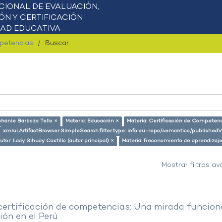
mpetencias
Buscar
phanie Barboza Tello ×
Materia: Educación ×
Materia: Certificación de Competen
xmlui.ArtifactBrowser.SimpleSearch.filter.type: info:eu-repo/semantics/publishedV
utor: Lady Sihuay Castillo (autor principal) ×
Materia: Reconomiento de aprendizaj
Mostrar filtros a
 certificación de competencias: Una mirada funcion
ón en el Perú