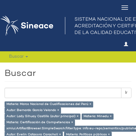
Camb
nave
Buscar
Buscar
Ir
Materia: Marco Nacional de Cualificaciones del Perú ×
Autor: Bernardo García Velando ×
Autor: Lady Sihuay Castillo (autor principal) ×
Materia: Minedu ×
Materia: Certificación de Competencias ×
xmlui.ArtifactBrowser.SimpleSearch.filter.type: info:eu-repo/semantics/publish
Autor: Evelin Catacora Caracholi ×
Materia: Políticas públicas ×