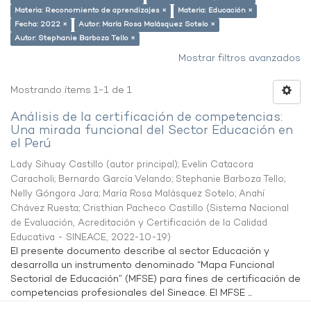
Materia: Reconomiento de aprendizajes ×
Materia: Educación ×
Fecha: 2022 ×
Autor: María Rosa Malásquez Sotelo ×
Autor: Stephanie Barboza Tello ×
Mostrar filtros avanzados
Mostrando ítems 1-1 de 1
Análisis de la certificación de competencias:
Una mirada funcional del Sector Educación en
el Perú
Lady Sihuay Castillo (autor principal)
;
Evelin Catacora
Caracholi
;
Bernardo García Velando
;
Stephanie Barboza Tello
;
Nelly Góngora Jara
;
María Rosa Malásquez Sotelo
;
Anahí
Chávez Ruesta
;
Cristhian Pacheco Castillo
(
Sistema Nacional
de Evaluación, Acreditación y Certificación de la Calidad
Educativa - SINEACE
,
2022-10-19
)
El presente documento describe al sector Educación y
desarrolla un instrumento denominado “Mapa Funcional
Sectorial de Educación” (MFSE) para fines de certificación de
competencias profesionales del Sineace. El MFSE ...