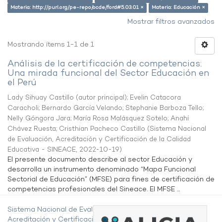
Materia: http://purl.org/pe-repo/ocde/ford#5.03.01 ×
Materia: Educación ×
Mostrar filtros avanzados
Mostrando ítems 1-1 de 1
Análisis de la certificación de competencias:
Una mirada funcional del Sector Educación en
el Perú
Lady Sihuay Castillo (autor principal)
;
Evelin Catacora
Caracholi
;
Bernardo García Velando
;
Stephanie Barboza Tello
;
Nelly Góngora Jara
;
María Rosa Malásquez Sotelo
;
Anahí
Chávez Ruesta
;
Cristhian Pacheco Castillo
(
Sistema Nacional
de Evaluación, Acreditación y Certificación de la Calidad
Educativa - SINEACE
,
2022-10-19
)
El presente documento describe al sector Educación y
desarrolla un instrumento denominado “Mapa Funcional
Sectorial de Educación” (MFSE) para fines de certificación de
competencias profesionales del Sineace. El MFSE ...
Sistema Nacional de Evaluación,
Acreditación y Certificación de la