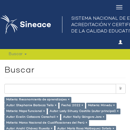
Camb
nave
Buscar
Buscar
Ir
Materia: Reconomiento de aprendizajes ×
Autor: Stephanie Barboza Tello ×
Fecha: 2022 ×
Materia: Minedu ×
Materia: Mapa funcional ×
Autor: Lady Sihuay Castillo (autor principal) ×
Autor: Evelin Catacora Caracholi ×
Autor: Nelly Góngora Jara ×
Materia: Marco Nacional de Cualificaciones del Perú ×
Autor: Anahí Chávez Ruesta ×
Autor: María Rosa Malásquez Sotelo ×