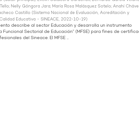
Tello
;
Nelly Góngora Jara
;
María Rosa Malásquez Sotelo
;
Anahí Cháve
acheco Castillo
(
Sistema Nacional de Evaluación, Acreditación y
a Calidad Educativa - SINEACE
,
2022-10-19
)
ento describe al sector Educación y desarrolla un instrumento
Funcional Sectorial de Educación” (MFSE) para fines de certifica
sionales del Sineace. El MFSE ...