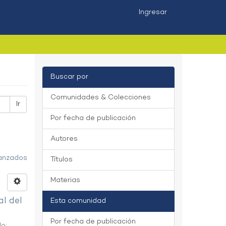
Ingresar
Buscar por
Comunidades & Colecciones
Ir
Por fecha de publicación
Autores
vanzados
Títulos
Materias
al del
Esta comunidad
Por fecha de publicación
do
;