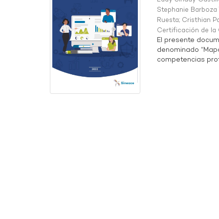
Stephanie Barboza 
Ruesta
;
Cristhian P
Certificación de l
El presente docum
denominado “Mapa 
competencias profe