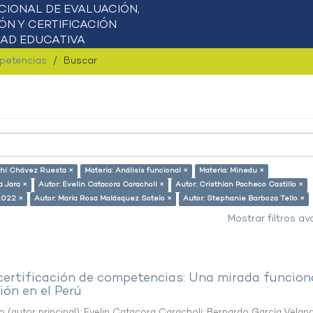
mpetencias
Buscar
ahí Chávez Ruesta ×
Materia: Análisis funcional ×
Materia: Minedu ×
a Jara ×
Autor: Evelin Catacora Caracholi ×
Autor: Cristhian Pacheco Castillo ×
2022 ×
Autor: María Rosa Malásquez Sotelo ×
Autor: Stephanie Barboza Tello ×
Mostrar filtros a
 certificación de competencias: Una mirada funcion
ón en el Perú
o (autor principal)
;
Evelin Catacora Caracholi
;
Bernardo García Velan