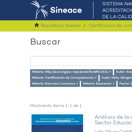
Repositorio Sineace
Certificación de co
Buscar
Materia: http://purl.org/pe-repo/ocde/ford#5.03.01 ×
Autor: An
Materia: Certificación de Competencias ×
Autor: Nelly Góngor
Materia: Recursos humanos ×
Materia: Educación ×
Fecha: 
Mostrando ítems 1-1 de 1
Análisis de la
Sector Educaci
Lady Sihuay Castill