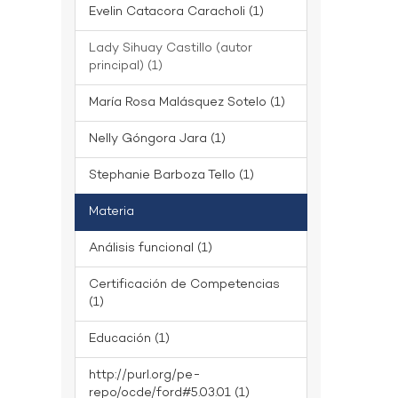
Evelin Catacora Caracholi (1)
Lady Sihuay Castillo (autor
principal) (1)
María Rosa Malásquez Sotelo (1)
Nelly Góngora Jara (1)
Stephanie Barboza Tello (1)
Materia
Análisis funcional (1)
Certificación de Competencias
(1)
Educación (1)
http://purl.org/pe-
repo/ocde/ford#5.03.01 (1)