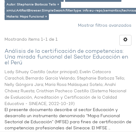
Autor: Stephanie Barboza Tello ×
xmlui.ArtifactBrowser.SimpleSearch.filter.type: info:eu-repo/semantics/techni
Materia: Mapa funcional ×
Mostrar filtros avanzados
Mostrando ítems 1-1 de 1
Análisis de la certificación de competencias:
Una mirada funcional del Sector Educación en
el Perú
Lady Sihuay Castillo (autor principal)
;
Evelin Catacora
Caracholi
;
Bernardo García Velando
;
Stephanie Barboza Tello
;
Nelly Góngora Jara
;
María Rosa Malásquez Sotelo
;
Anahí
Chávez Ruesta
;
Cristhian Pacheco Castillo
(
Sistema Nacional
de Evaluación, Acreditación y Certificación de la Calidad
Educativa - SINEACE
,
2022-10-19
)
El presente documento describe al sector Educación y
desarrolla un instrumento denominado “Mapa Funcional
Sectorial de Educación” (MFSE) para fines de certificación de
competencias profesionales del Sineace. El MFSE ...