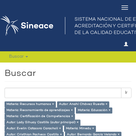
Camb
nave
Buscar
Buscar
Ir
Materia: Recursos humanos ×
Autor: Anahí Chávez Ruesta ×
Materia: Reconomiento de aprendizajes ×
Materia: Educación ×
Materia: Certificación de Competencias ×
Autor: Lady Sihuay Castillo (autor principal) ×
Autor: Evelin Catacora Caracholi ×
Materia: Minedu ×
Autor: Cristhian Pacheco Castillo ×
Autor: Bernardo García Velando ×