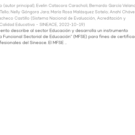
o (autor principal)
;
Evelin Catacora Caracholi
;
Bernardo García Velan
Tello
;
Nelly Góngora Jara
;
María Rosa Malásquez Sotelo
;
Anahí Cháve
acheco Castillo
(
Sistema Nacional de Evaluación, Acreditación y
a Calidad Educativa - SINEACE
,
2022-10-19
)
ento describe al sector Educación y desarrolla un instrumento
Funcional Sectorial de Educación” (MFSE) para fines de certifica
sionales del Sineace. El MFSE ...