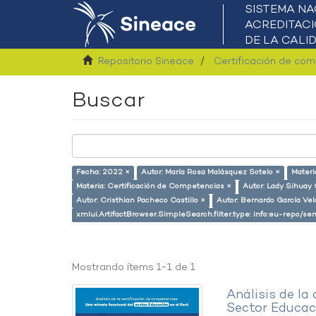
Repositorio Sineace
Certificación de co
Buscar
Fecha: 2022 ×
Autor: María Rosa Malásquez Sotelo ×
Materi
Materia: Certificación de Competencias ×
Autor: Lady Sihuay C
Autor: Cristhian Pacheco Castillo ×
Autor: Bernardo García Ve
xmlui.ArtifactBrowser.SimpleSearch.filter.type: info:eu-repo/
Mostrando ítems 1-1 de 1
Análisis de la
Sector Educaci