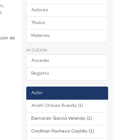
do
;
Autores
z
Títulos
Materias
ción de
MI CUENTA
Acceder
Registro
Autor
Anahí Chávez Ruesta (1)
Bernardo García Velando (1)
Cristhian Pacheco Castillo (1)