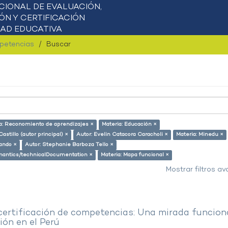
mpetencias
Buscar
a: Reconomiento de aprendizajes ×
Materia: Educación ×
astillo (autor principal) ×
Autor: Evelin Catacora Caracholi ×
Materia: Minedu ×
lando ×
Autor: Stephanie Barboza Tello ×
semantics/technicalDocumentation ×
Materia: Mapa funcional ×
Mostrar filtros a
 certificación de competencias: Una mirada funcion
ón en el Perú