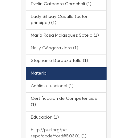
Evelin Catacora Caracholi (1)
Lady Sihuay Castillo (autor
principal) (1)
María Rosa Malásquez Sotelo (1)
Nelly Góngora Jara (1)
Stephanie Barboza Tello (1)
Materia
Análisis funcional (1)
Certificación de Competencias
(1)
Educación (1)
http://purl.org/pe-
repo/ocde/ford#5.03.01 (1)