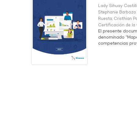
Lady Sihuay Castill
Stephanie Barboza 
Ruesta
;
Cristhian P
Certificación de l
El presente docum
denominado “Mapa 
competencias profe