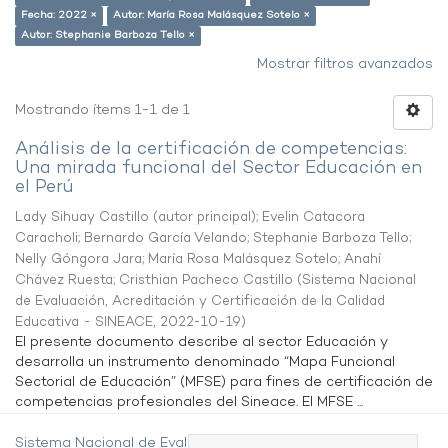
Fecha: 2022 ×
Autor: María Rosa Malásquez Sotelo ×
Autor: Stephanie Barboza Tello ×
Mostrar filtros avanzados
Mostrando ítems 1-1 de 1
Análisis de la certificación de competencias:
Una mirada funcional del Sector Educación en
el Perú
Lady Sihuay Castillo (autor principal)
;
Evelin Catacora
Caracholi
;
Bernardo García Velando
;
Stephanie Barboza Tello
;
Nelly Góngora Jara
;
María Rosa Malásquez Sotelo
;
Anahí
Chávez Ruesta
;
Cristhian Pacheco Castillo
(
Sistema Nacional
de Evaluación, Acreditación y Certificación de la Calidad
Educativa - SINEACE
,
2022-10-19
)
El presente documento describe al sector Educación y
desarrolla un instrumento denominado “Mapa Funcional
Sectorial de Educación” (MFSE) para fines de certificación de
competencias profesionales del Sineace. El MFSE ...
Sistema Nacional de Evaluación,