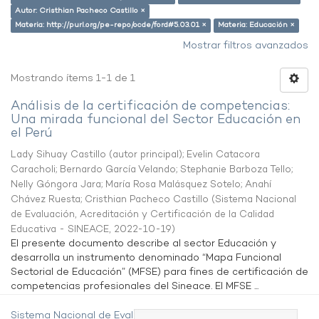
Autor: Cristhian Pacheco Castillo ×
Materia: http://purl.org/pe-repo/ocde/ford#5.03.01 ×
Materia: Educación ×
Mostrar filtros avanzados
Mostrando ítems 1-1 de 1
Análisis de la certificación de competencias:
Una mirada funcional del Sector Educación en
el Perú
Lady Sihuay Castillo (autor principal)
;
Evelin Catacora
Caracholi
;
Bernardo García Velando
;
Stephanie Barboza Tello
;
Nelly Góngora Jara
;
María Rosa Malásquez Sotelo
;
Anahí
Chávez Ruesta
;
Cristhian Pacheco Castillo
(
Sistema Nacional
de Evaluación, Acreditación y Certificación de la Calidad
Educativa - SINEACE
,
2022-10-19
)
El presente documento describe al sector Educación y
desarrolla un instrumento denominado “Mapa Funcional
Sectorial de Educación” (MFSE) para fines de certificación de
competencias profesionales del Sineace. El MFSE ...
Sistema Nacional de Evaluación,