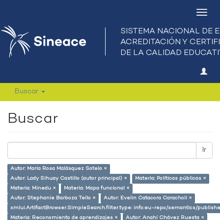
Camb
nave
Buscar
Buscar
Ir
Autor: María Rosa Malásquez Sotelo ×
Autor: Lady Sihuay Castillo (autor principal) ×
Materia: Políticas públicas ×
Materia: Minedu ×
Materia: Mapa funcional ×
Autor: Stephanie Barboza Tello ×
Autor: Evelin Catacora Caracholi ×
xmlui.ArtifactBrowser.SimpleSearch.filter.type: info:eu-repo/semantics/publish
Materia: Reconomiento de aprendizajes ×
Autor: Anahí Chávez Ruesta ×