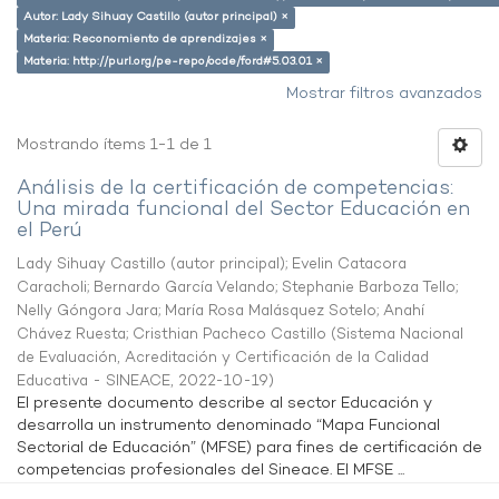
Autor: Lady Sihuay Castillo (autor principal) ×
Materia: Reconomiento de aprendizajes ×
Materia: http://purl.org/pe-repo/ocde/ford#5.03.01 ×
Mostrar filtros avanzados
Mostrando ítems 1-1 de 1
Análisis de la certificación de competencias:
Una mirada funcional del Sector Educación en
el Perú
Lady Sihuay Castillo (autor principal)
;
Evelin Catacora
Caracholi
;
Bernardo García Velando
;
Stephanie Barboza Tello
;
Nelly Góngora Jara
;
María Rosa Malásquez Sotelo
;
Anahí
Chávez Ruesta
;
Cristhian Pacheco Castillo
(
Sistema Nacional
de Evaluación, Acreditación y Certificación de la Calidad
Educativa - SINEACE
,
2022-10-19
)
El presente documento describe al sector Educación y
desarrolla un instrumento denominado “Mapa Funcional
Sectorial de Educación” (MFSE) para fines de certificación de
competencias profesionales del Sineace. El MFSE ...