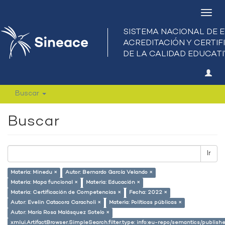
Camb
nave
Buscar
Buscar
Ir
Materia: Minedu ×
Autor: Bernardo García Velando ×
Materia: Mapa funcional ×
Materia: Educación ×
Materia: Certificación de Competencias ×
Fecha: 2022 ×
Autor: Evelin Catacora Caracholi ×
Materia: Políticas públicas ×
Autor: María Rosa Malásquez Sotelo ×
xmlui.ArtifactBrowser.SimpleSearch.filter.type: info:eu-repo/semantics/publish