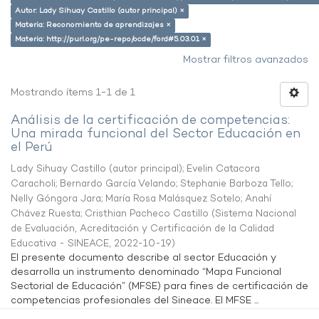
Autor: Lady Sihuay Castillo (autor principal) ×
Materia: Reconomiento de aprendizajes ×
Materia: http://purl.org/pe-repo/ocde/ford#5.03.01 ×
Mostrar filtros avanzados
Mostrando ítems 1-1 de 1
Análisis de la certificación de competencias:
Una mirada funcional del Sector Educación en
el Perú
Lady Sihuay Castillo (autor principal)
;
Evelin Catacora
Caracholi
;
Bernardo García Velando
;
Stephanie Barboza Tello
;
Nelly Góngora Jara
;
María Rosa Malásquez Sotelo
;
Anahí
Chávez Ruesta
;
Cristhian Pacheco Castillo
(
Sistema Nacional
de Evaluación, Acreditación y Certificación de la Calidad
Educativa - SINEACE
,
2022-10-19
)
El presente documento describe al sector Educación y
desarrolla un instrumento denominado “Mapa Funcional
Sectorial de Educación” (MFSE) para fines de certificación de
competencias profesionales del Sineace. El MFSE ...