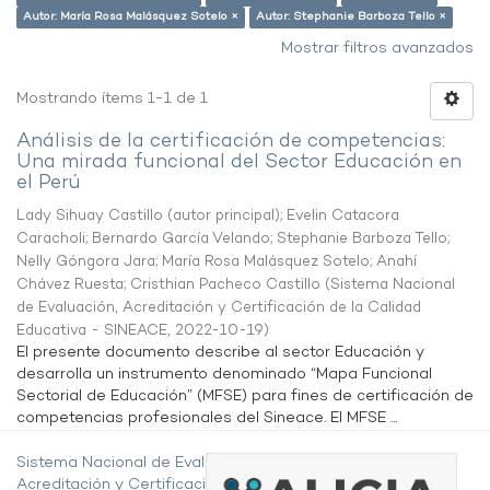
Autor: María Rosa Malásquez Sotelo ×
Autor: Stephanie Barboza Tello ×
Mostrar filtros avanzados
Mostrando ítems 1-1 de 1
Análisis de la certificación de competencias:
Una mirada funcional del Sector Educación en
el Perú
Lady Sihuay Castillo (autor principal)
;
Evelin Catacora
Caracholi
;
Bernardo García Velando
;
Stephanie Barboza Tello
;
Nelly Góngora Jara
;
María Rosa Malásquez Sotelo
;
Anahí
Chávez Ruesta
;
Cristhian Pacheco Castillo
(
Sistema Nacional
de Evaluación, Acreditación y Certificación de la Calidad
Educativa - SINEACE
,
2022-10-19
)
El presente documento describe al sector Educación y
desarrolla un instrumento denominado “Mapa Funcional
Sectorial de Educación” (MFSE) para fines de certificación de
competencias profesionales del Sineace. El MFSE ...
Sistema Nacional de Evaluación,
Acreditación y Certificación de la