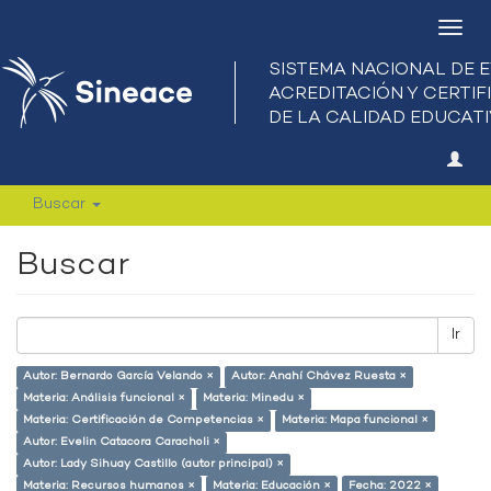
Camb
nave
Buscar
Buscar
Ir
Autor: Bernardo García Velando ×
Autor: Anahí Chávez Ruesta ×
Materia: Análisis funcional ×
Materia: Minedu ×
Materia: Certificación de Competencias ×
Materia: Mapa funcional ×
Autor: Evelin Catacora Caracholi ×
Autor: Lady Sihuay Castillo (autor principal) ×
Materia: Recursos humanos ×
Materia: Educación ×
Fecha: 2022 ×