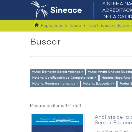
Repositorio Sineace
Certificación de co
Buscar
Autor: Bernardo García Velando ×
Autor: Anahí Chávez Ruesta
Materia: Certificación de Competencias ×
Materia: Mapa funci
Materia: Recursos humanos ×
Materia: Educación ×
Fecha: 
Mostrando ítems 1-1 de 1
Análisis de la
Sector Educaci
Lady Sihuay Castill