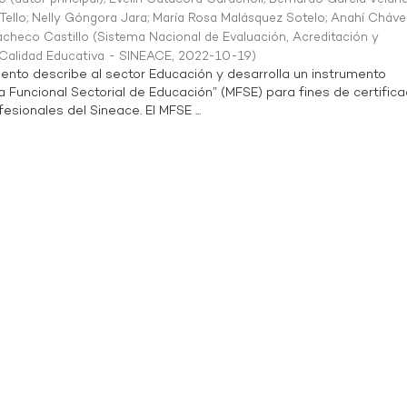
Tello
;
Nelly Góngora Jara
;
María Rosa Malásquez Sotelo
;
Anahí Cháve
acheco Castillo
(
Sistema Nacional de Evaluación, Acreditación y
a Calidad Educativa - SINEACE
,
2022-10-19
)
ento describe al sector Educación y desarrolla un instrumento
Funcional Sectorial de Educación” (MFSE) para fines de certifica
sionales del Sineace. El MFSE ...