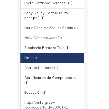
Evelin Catacora Caracholi (1)
Lady Sihuay Castillo (autor
principal) (1)
María Rosa Malásquez Sotelo (1)
Nelly Góngora Jara (1)
Stephanie Barboza Tello (1)
Materia
Análisis funcional (1)
Certificación de Competencias
(1)
Educación (1)
http://purl.org/pe-
repo/ocde/ford#5.03.01 (1)