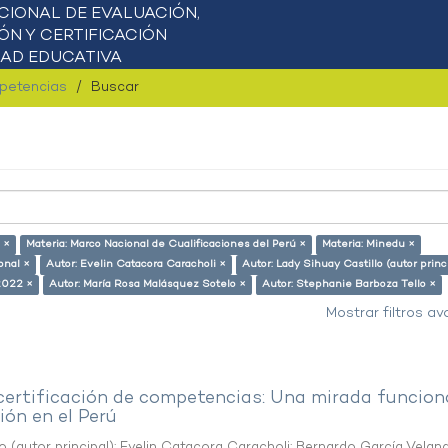
mpetencias
Buscar
 ×
Materia: Marco Nacional de Cualificaciones del Perú ×
Materia: Minedu ×
onal ×
Autor: Evelin Catacora Caracholi ×
Autor: Lady Sihuay Castillo (autor princ
2022 ×
Autor: María Rosa Malásquez Sotelo ×
Autor: Stephanie Barboza Tello ×
Mostrar filtros a
 certificación de competencias: Una mirada funcion
ón en el Perú
o (autor principal)
;
Evelin Catacora Caracholi
;
Bernardo García Velan