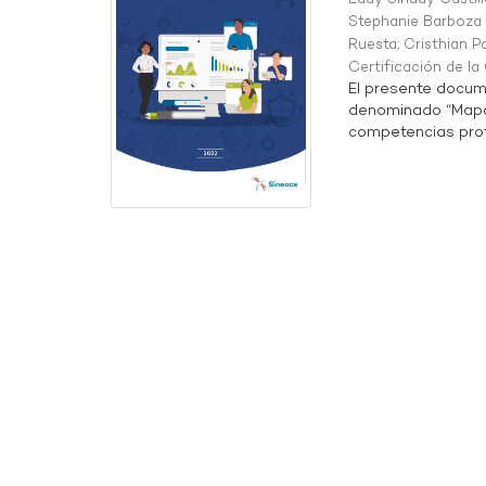
Stephanie Barboza 
Ruesta
;
Cristhian P
Certificación de l
El presente docum
denominado “Mapa 
competencias profe