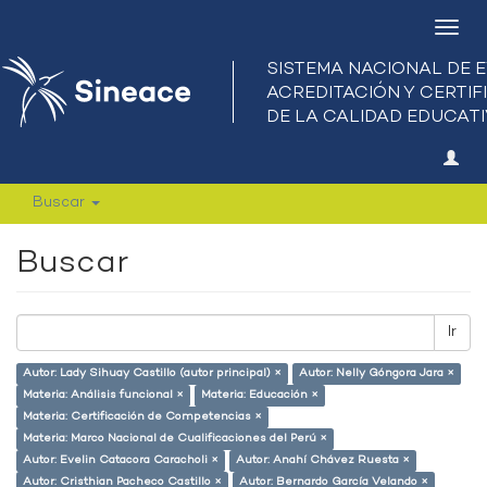
Camb
nave
Buscar
Buscar
Ir
Autor: Lady Sihuay Castillo (autor principal) ×
Autor: Nelly Góngora Jara ×
Materia: Análisis funcional ×
Materia: Educación ×
Materia: Certificación de Competencias ×
Materia: Marco Nacional de Cualificaciones del Perú ×
Autor: Evelin Catacora Caracholi ×
Autor: Anahí Chávez Ruesta ×
Autor: Cristhian Pacheco Castillo ×
Autor: Bernardo García Velando ×