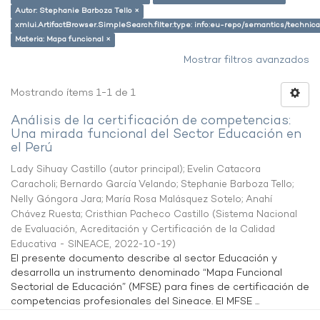
Autor: Stephanie Barboza Tello ×
xmlui.ArtifactBrowser.SimpleSearch.filter.type: info:eu-repo/semantics/techni
Materia: Mapa funcional ×
Mostrar filtros avanzados
Mostrando ítems 1-1 de 1
Análisis de la certificación de competencias:
Una mirada funcional del Sector Educación en
el Perú
Lady Sihuay Castillo (autor principal)
;
Evelin Catacora
Caracholi
;
Bernardo García Velando
;
Stephanie Barboza Tello
;
Nelly Góngora Jara
;
María Rosa Malásquez Sotelo
;
Anahí
Chávez Ruesta
;
Cristhian Pacheco Castillo
(
Sistema Nacional
de Evaluación, Acreditación y Certificación de la Calidad
Educativa - SINEACE
,
2022-10-19
)
El presente documento describe al sector Educación y
desarrolla un instrumento denominado “Mapa Funcional
Sectorial de Educación” (MFSE) para fines de certificación de
competencias profesionales del Sineace. El MFSE ...