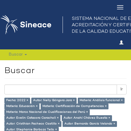
Camb
nave
Buscar
Buscar
Ir
Fecha: 2022 ×
Autor: Nelly Góngora Jara ×
Materia: Análisis funcional ×
Materia: Educación ×
Materia: Certificación de Competencias ×
Materia: Marco Nacional de Cualificaciones del Perú ×
Autor: Evelin Catacora Caracholi ×
Autor: Anahí Chávez Ruesta ×
Autor: Cristhian Pacheco Castillo ×
Autor: Bernardo García Velando ×
Autor: Stephanie Barboza Tello ×