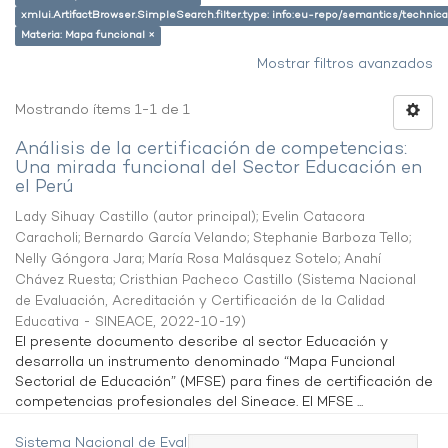
xmlui.ArtifactBrowser.SimpleSearch.filter.type: info:eu-repo/semantics/techni
Materia: Mapa funcional ×
Mostrar filtros avanzados
Mostrando ítems 1-1 de 1
Análisis de la certificación de competencias:
Una mirada funcional del Sector Educación en
el Perú
Lady Sihuay Castillo (autor principal)
;
Evelin Catacora
Caracholi
;
Bernardo García Velando
;
Stephanie Barboza Tello
;
Nelly Góngora Jara
;
María Rosa Malásquez Sotelo
;
Anahí
Chávez Ruesta
;
Cristhian Pacheco Castillo
(
Sistema Nacional
de Evaluación, Acreditación y Certificación de la Calidad
Educativa - SINEACE
,
2022-10-19
)
El presente documento describe al sector Educación y
desarrolla un instrumento denominado “Mapa Funcional
Sectorial de Educación” (MFSE) para fines de certificación de
competencias profesionales del Sineace. El MFSE ...
Sistema Nacional de Evaluación,