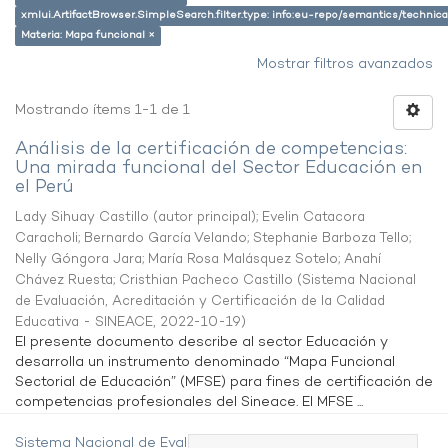
xmlui.ArtifactBrowser.SimpleSearch.filter.type: info:eu-repo/semantics/techni
Materia: Mapa funcional ×
Mostrar filtros avanzados
Mostrando ítems 1-1 de 1
Análisis de la certificación de competencias:
Una mirada funcional del Sector Educación en
el Perú
Lady Sihuay Castillo (autor principal)
;
Evelin Catacora
Caracholi
;
Bernardo García Velando
;
Stephanie Barboza Tello
;
Nelly Góngora Jara
;
María Rosa Malásquez Sotelo
;
Anahí
Chávez Ruesta
;
Cristhian Pacheco Castillo
(
Sistema Nacional
de Evaluación, Acreditación y Certificación de la Calidad
Educativa - SINEACE
,
2022-10-19
)
El presente documento describe al sector Educación y
desarrolla un instrumento denominado “Mapa Funcional
Sectorial de Educación” (MFSE) para fines de certificación de
competencias profesionales del Sineace. El MFSE ...
Sistema Nacional de Evaluación,