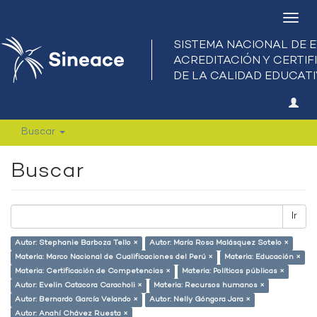
Camb
nave
Buscar
Buscar
Ir
Autor: Stephanie Barboza Tello ×
Autor: María Rosa Malásquez Sotelo ×
Materia: Marco Nacional de Cualificaciones del Perú ×
Materia: Educación ×
Materia: Certificación de Competencias ×
Materia: Políticas públicas ×
Autor: Evelin Catacora Caracholi ×
Materia: Recursos humanos ×
Autor: Bernardo García Velando ×
Autor: Nelly Góngora Jara ×
Autor: Anahí Chávez Ruesta ×