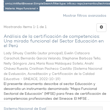
xmlui.ArtifactBrowser.SimpleSearch.filter.type: info:eu-repo/semantics/techni
Materia: Mapa funcional ×
Mostrar filtros avanzados
Mostrando ítems 1-1 de 1
Análisis de la certificación de competencias:
Una mirada funcional del Sector Educación en
el Perú
Lady Sihuay Castillo (autor principal)
;
Evelin Catacora
Caracholi
;
Bernardo García Velando
;
Stephanie Barboza Tello
;
Nelly Góngora Jara
;
María Rosa Malásquez Sotelo
;
Anahí
Chávez Ruesta
;
Cristhian Pacheco Castillo
(
Sistema Nacional
de Evaluación, Acreditación y Certificación de la Calidad
Educativa - SINEACE
,
2022-10-19
)
El presente documento describe al sector Educación y
desarrolla un instrumento denominado “Mapa Funcional
Sectorial de Educación” (MFSE) para fines de certificación de
competencias profesionales del Sineace. El MFSE ...
Sistema Nacional de Evaluación,