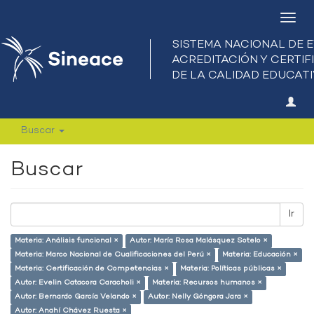
Camb
nave
Buscar
Buscar
Ir
Materia: Análisis funcional ×
Autor: María Rosa Malásquez Sotelo ×
Materia: Marco Nacional de Cualificaciones del Perú ×
Materia: Educación ×
Materia: Certificación de Competencias ×
Materia: Políticas públicas ×
Autor: Evelin Catacora Caracholi ×
Materia: Recursos humanos ×
Autor: Bernardo García Velando ×
Autor: Nelly Góngora Jara ×
Autor: Anahí Chávez Ruesta ×