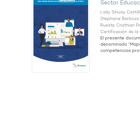
Sector Educaci
Lady Sihuay Castill
Stephanie Barboza 
Ruesta
;
Cristhian P
Certificación de l
El presente docum
denominado “Mapa 
competencias profe