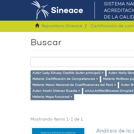
Repositorio Sineace
Certificación de co
Buscar
Autor: Lady Sihuay Castillo (autor principal) ×
Autor: Nelly Gón
Materia: Certificación de Competencias ×
Materia: Políticas p
Materia: Marco Nacional de Cualificaciones del Perú ×
Autor: B
Autor: Anahí Chávez Ruesta ×
xmlui.ArtifactBrowser.SimpleS
Materia: Mapa funcional ×
Mostrando ítems 1-1 de 1
Análisis de la