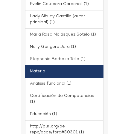
Evelin Catacora Caracholi (1)
Lady Sihuay Castillo (autor
principal) (1)
María Rosa Malásquez Sotelo (1)
Nelly Góngora Jara (1)
Stephanie Barboza Tello (1)
Materia
Análisis funcional (1)
Certificación de Competencias
(1)
Educación (1)
http://purl.org/pe-
repo/ocde/ford#5.03.01 (1)