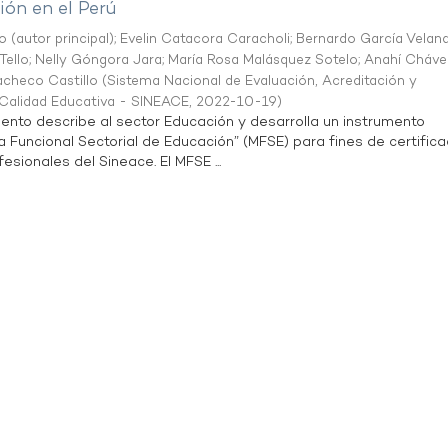
ón en el Perú
o (autor principal)
;
Evelin Catacora Caracholi
;
Bernardo García Velan
Tello
;
Nelly Góngora Jara
;
María Rosa Malásquez Sotelo
;
Anahí Cháve
acheco Castillo
(
Sistema Nacional de Evaluación, Acreditación y
a Calidad Educativa - SINEACE
,
2022-10-19
)
ento describe al sector Educación y desarrolla un instrumento
Funcional Sectorial de Educación” (MFSE) para fines de certifica
sionales del Sineace. El MFSE ...