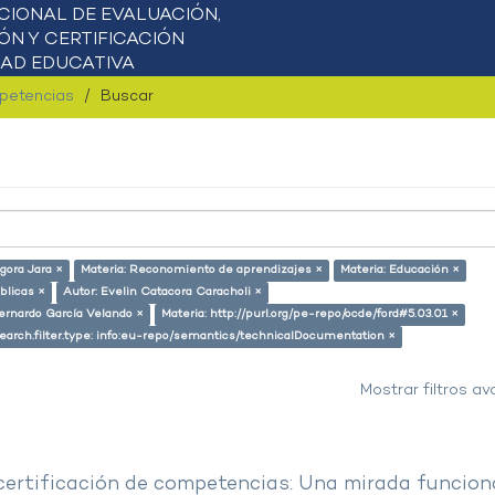
mpetencias
Buscar
gora Jara ×
Materia: Reconomiento de aprendizajes ×
Materia: Educación ×
úblicas ×
Autor: Evelin Catacora Caracholi ×
ernardo García Velando ×
Materia: http://purl.org/pe-repo/ocde/ford#5.03.01 ×
earch.filter.type: info:eu-repo/semantics/technicalDocumentation ×
Mostrar filtros a
 certificación de competencias: Una mirada funcion