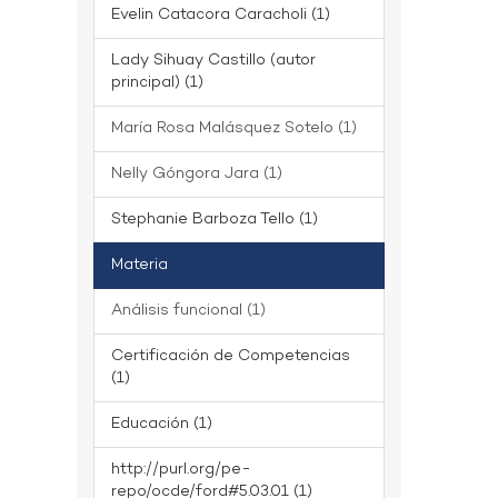
Evelin Catacora Caracholi (1)
Lady Sihuay Castillo (autor
principal) (1)
María Rosa Malásquez Sotelo (1)
Nelly Góngora Jara (1)
Stephanie Barboza Tello (1)
Materia
Análisis funcional (1)
Certificación de Competencias
(1)
Educación (1)
http://purl.org/pe-
repo/ocde/ford#5.03.01 (1)