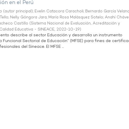
ón en el Perú
o (autor principal)
;
Evelin Catacora Caracholi
;
Bernardo García Velan
Tello
;
Nelly Góngora Jara
;
María Rosa Malásquez Sotelo
;
Anahí Cháve
acheco Castillo
(
Sistema Nacional de Evaluación, Acreditación y
a Calidad Educativa - SINEACE
,
2022-10-19
)
ento describe al sector Educación y desarrolla un instrumento
Funcional Sectorial de Educación” (MFSE) para fines de certifica
sionales del Sineace. El MFSE ...