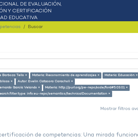
mpetencias
Buscar
e Barboza Tello ×
Materia: Reconomiento de aprendizajes ×
Materia: Educación ×
úblicas ×
Autor: Evelin Catacora Caracholi ×
ernardo García Velando ×
Materia: http://purl.org/pe-repo/ocde/ford#5.03.01 ×
earch.filter.type: info:eu-repo/semantics/technicalDocumentation ×
Mostrar filtros a
 certificación de competencias: Una mirada funcion