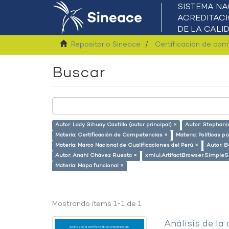
Repositorio Sineace
Certificación de co
Buscar
Autor: Lady Sihuay Castillo (autor principal) ×
Autor: Stephani
Materia: Certificación de Competencias ×
Materia: Políticas p
Materia: Marco Nacional de Cualificaciones del Perú ×
Autor: B
Autor: Anahí Chávez Ruesta ×
xmlui.ArtifactBrowser.SimpleS
Materia: Mapa funcional ×
Mostrando ítems 1-1 de 1
Análisis de la