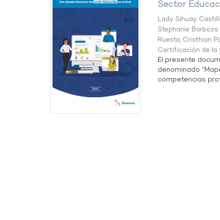
Sector Educaci
Lady Sihuay Castill
Stephanie Barboza 
Ruesta
;
Cristhian P
Certificación de l
El presente docum
denominado “Mapa 
competencias profe