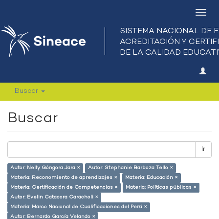
Camb
nave
Buscar
Buscar
Ir
Autor: Nelly Góngora Jara ×
Autor: Stephanie Barboza Tello ×
Materia: Reconomiento de aprendizajes ×
Materia: Educación ×
Materia: Certificación de Competencias ×
Materia: Políticas públicas ×
Autor: Evelin Catacora Caracholi ×
Materia: Marco Nacional de Cualificaciones del Perú ×
Autor: Bernardo García Velando ×