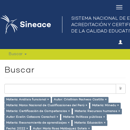
Camb
nave
Buscar
Buscar
Ir
Materia: Análisis funcional ×
Autor: Cristhian Pacheco Castillo ×
Materia: Marco Nacional de Cualificaciones del Perú ×
Materia: Minedu ×
Materia: Certificación de Competencias ×
Materia: Recursos humanos ×
Autor: Evelin Catacora Caracholi ×
Materia: Políticas públicas ×
Materia: Reconomiento de aprendizajes ×
Materia: Educación ×
Fecha: 2022 ×
Autor: María Rosa Malásquez Sotelo ×