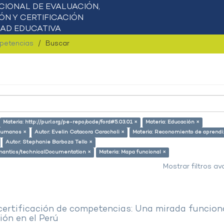
mpetencias
Buscar
Materia: http://purl.org/pe-repo/ocde/ford#5.03.01 ×
Materia: Educación ×
 humanos ×
Autor: Evelin Catacora Caracholi ×
Materia: Reconomiento de aprendi
Autor: Stephanie Barboza Tello ×
semantics/technicalDocumentation ×
Materia: Mapa funcional ×
Mostrar filtros a
 certificación de competencias: Una mirada funcion
ón en el Perú