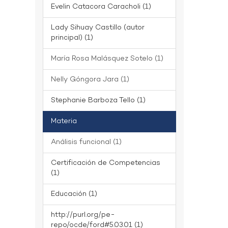
Evelin Catacora Caracholi (1)
Lady Sihuay Castillo (autor
principal) (1)
María Rosa Malásquez Sotelo (1)
Nelly Góngora Jara (1)
Stephanie Barboza Tello (1)
Materia
Análisis funcional (1)
Certificación de Competencias
(1)
Educación (1)
http://purl.org/pe-
repo/ocde/ford#5.03.01 (1)