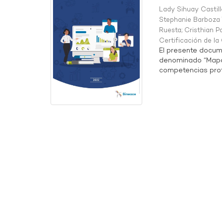
Lady Sihuay Castill
Stephanie Barboza 
Ruesta
;
Cristhian P
Certificación de l
El presente docum
denominado “Mapa 
competencias profe