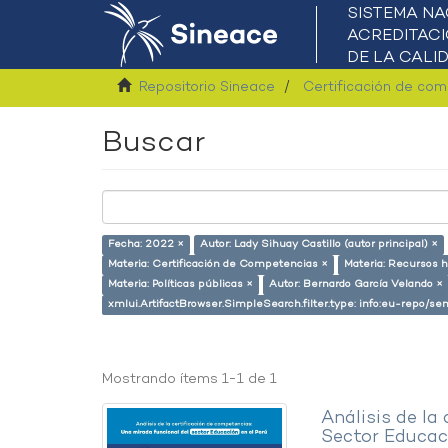
Repositorio Sineace
Certificación de co
Buscar
Fecha: 2022 ×
Autor: Lady Sihuay Castillo (autor principal) ×
Materia: Certificación de Competencias ×
Materia: Recursos
Materia: Políticas públicas ×
Autor: Bernardo García Velando ×
xmlui.ArtifactBrowser.SimpleSearch.filter.type: info:eu-repo/
Mostrando ítems 1-1 de 1
Análisis de la
Sector Educaci