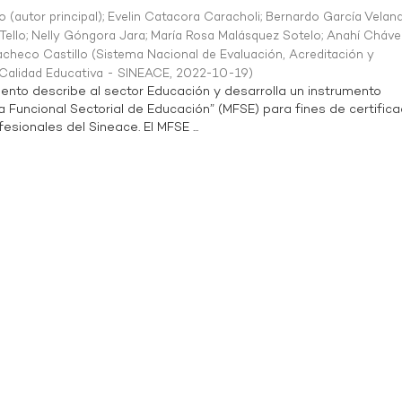
o (autor principal)
;
Evelin Catacora Caracholi
;
Bernardo García Velan
Tello
;
Nelly Góngora Jara
;
María Rosa Malásquez Sotelo
;
Anahí Cháve
acheco Castillo
(
Sistema Nacional de Evaluación, Acreditación y
a Calidad Educativa - SINEACE
,
2022-10-19
)
ento describe al sector Educación y desarrolla un instrumento
Funcional Sectorial de Educación” (MFSE) para fines de certifica
sionales del Sineace. El MFSE ...