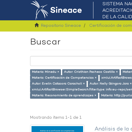
Repositorio Sineace
Certificación de co
Buscar
Materia: Minedu ×
Autor: Cristhian Pacheco Castillo ×
Materi
Materia: Certificación de Competencias ×
xmlui.ArtifactBrow
Autor: Evelin Catacora Caracholi ×
Autor: Nelly Góngora Jara ×
xmlui.ArtifactBrowser.SimpleSearch.filter.type: info:eu-repo/s
Materia: Reconomiento de aprendizajes ×
Materia: http://purl
Mostrando ítems 1-1 de 1
Análisis de la