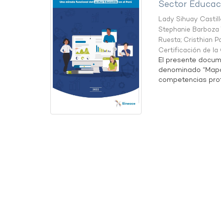
Sector Educaci
Lady Sihuay Castill
Stephanie Barboza 
Ruesta
;
Cristhian P
Certificación de l
El presente docum
denominado “Mapa 
competencias profe