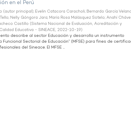
ón en el Perú
o (autor principal)
;
Evelin Catacora Caracholi
;
Bernardo García Velan
Tello
;
Nelly Góngora Jara
;
María Rosa Malásquez Sotelo
;
Anahí Cháve
acheco Castillo
(
Sistema Nacional de Evaluación, Acreditación y
a Calidad Educativa - SINEACE
,
2022-10-19
)
ento describe al sector Educación y desarrolla un instrumento
Funcional Sectorial de Educación” (MFSE) para fines de certifica
sionales del Sineace. El MFSE ...