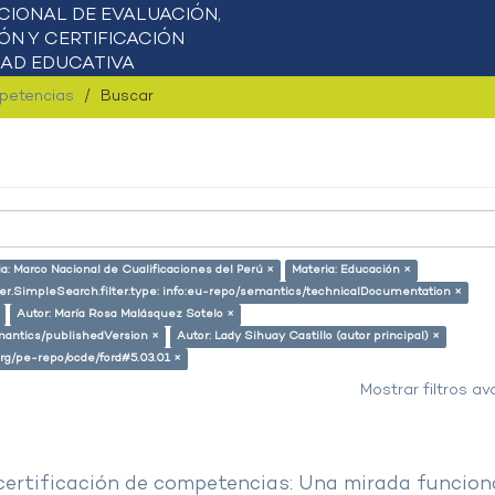
mpetencias
Buscar
a: Marco Nacional de Cualificaciones del Perú ×
Materia: Educación ×
ser.SimpleSearch.filter.type: info:eu-repo/semantics/technicalDocumentation ×
Autor: María Rosa Malásquez Sotelo ×
emantics/publishedVersion ×
Autor: Lady Sihuay Castillo (autor principal) ×
.org/pe-repo/ocde/ford#5.03.01 ×
Mostrar filtros a
 certificación de competencias: Una mirada funcion