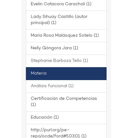
Evelin Catacora Caracholi (1)
Lady Sihuay Castillo (autor
principal) (1)
María Rosa Malásquez Sotelo (1)
Nelly Góngora Jara (1)
Stephanie Barboza Tello (1)
Materia
Análisis funcional (1)
Certificación de Competencias
(1)
Educación (1)
http://purl.org/pe-
repo/ocde/ford#5.03.01 (1)