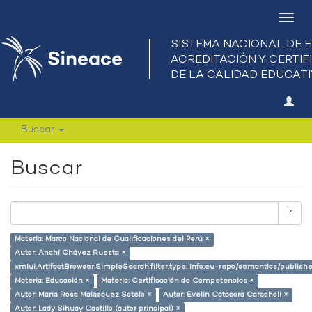
Camb
nave
Buscar
Buscar
Ir
Materia: Marco Nacional de Cualificaciones del Perú ×
Autor: Anahí Chávez Ruesta ×
xmlui.ArtifactBrowser.SimpleSearch.filter.type: info:eu-repo/semantics/publish
Materia: Educación ×
Materia: Certificación de Competencias ×
Autor: María Rosa Malásquez Sotelo ×
Autor: Evelin Catacora Caracholi ×
Autor: Lady Sihuay Castillo (autor principal) ×