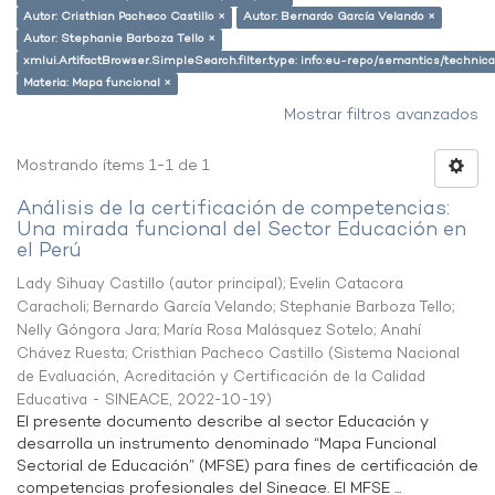
Autor: Cristhian Pacheco Castillo ×
Autor: Bernardo García Velando ×
Autor: Stephanie Barboza Tello ×
xmlui.ArtifactBrowser.SimpleSearch.filter.type: info:eu-repo/semantics/techni
Materia: Mapa funcional ×
Mostrar filtros avanzados
Mostrando ítems 1-1 de 1
Análisis de la certificación de competencias:
Una mirada funcional del Sector Educación en
el Perú
Lady Sihuay Castillo (autor principal)
;
Evelin Catacora
Caracholi
;
Bernardo García Velando
;
Stephanie Barboza Tello
;
Nelly Góngora Jara
;
María Rosa Malásquez Sotelo
;
Anahí
Chávez Ruesta
;
Cristhian Pacheco Castillo
(
Sistema Nacional
de Evaluación, Acreditación y Certificación de la Calidad
Educativa - SINEACE
,
2022-10-19
)
El presente documento describe al sector Educación y
desarrolla un instrumento denominado “Mapa Funcional
Sectorial de Educación” (MFSE) para fines de certificación de
competencias profesionales del Sineace. El MFSE ...