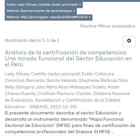
Autor: Lady Sihuay Castillo (autor principal) ×
Materia: Reconomiento de aprendizajes ×
Materia: http://purl.org/pe-repo/ocde/ford#5.03.01 ×
Mostrar filtros avanzados
Mostrando ítems 1-1 de 1
Análisis de la certificación de competencias:
Una mirada funcional del Sector Educación en
el Perú
Lady Sihuay Castillo (autor principal)
;
Evelin Catacora
Caracholi
;
Bernardo García Velando
;
Stephanie Barboza Tello
;
Nelly Góngora Jara
;
María Rosa Malásquez Sotelo
;
Anahí
Chávez Ruesta
;
Cristhian Pacheco Castillo
(
Sistema Nacional
de Evaluación, Acreditación y Certificación de la Calidad
Educativa - SINEACE
,
2022-10-19
)
El presente documento describe al sector Educación y
desarrolla un instrumento denominado “Mapa Funcional
Sectorial de Educación” (MFSE) para fines de certificación de
competencias profesionales del Sineace. El MFSE ...