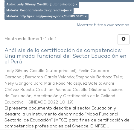
Autor: Lady Sihuay Castillo (autor principal) ×
Materia: Reconomiento de aprendizajes ×
Materia: http://purl.org/pe-repo/ocde/ford#5.03.01 ×
Mostrar filtros avanzados
Mostrando ítems 1-1 de 1
Análisis de la certificación de competencias:
Una mirada funcional del Sector Educación en
el Perú
Lady Sihuay Castillo (autor principal)
;
Evelin Catacora
Caracholi
;
Bernardo García Velando
;
Stephanie Barboza Tello
;
Nelly Góngora Jara
;
María Rosa Malásquez Sotelo
;
Anahí
Chávez Ruesta
;
Cristhian Pacheco Castillo
(
Sistema Nacional
de Evaluación, Acreditación y Certificación de la Calidad
Educativa - SINEACE
,
2022-10-19
)
El presente documento describe al sector Educación y
desarrolla un instrumento denominado “Mapa Funcional
Sectorial de Educación” (MFSE) para fines de certificación de
competencias profesionales del Sineace. El MFSE ...