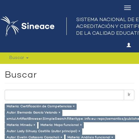
Camb
nave
Buscar
Buscar
Ir
Materia: Certificación de Competencias ×
Autor: Bernardo García Velando ×
xmlui.ArtifactBrowser.SimpleSearch.filter.type: info:eu-repo/semantics/publish
Materia: Minedu ×
Materia: Mapa funcional ×
Autor: Lady Sihuay Castillo (autor principal) ×
Autor: Evelin Catacora Caracholi ×
Materia: Análisis funcional ×