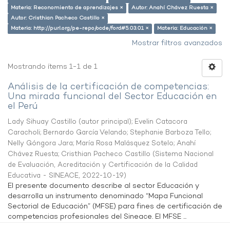
Materia: Reconomiento de aprendizajes ×
Autor: Anahí Chávez Ruesta ×
Autor: Cristhian Pacheco Castillo ×
Materia: http://purl.org/pe-repo/ocde/ford#5.03.01 ×
Materia: Educación ×
Mostrar filtros avanzados
Mostrando ítems 1-1 de 1
Análisis de la certificación de competencias:
Una mirada funcional del Sector Educación en
el Perú
Lady Sihuay Castillo (autor principal)
;
Evelin Catacora
Caracholi
;
Bernardo García Velando
;
Stephanie Barboza Tello
;
Nelly Góngora Jara
;
María Rosa Malásquez Sotelo
;
Anahí
Chávez Ruesta
;
Cristhian Pacheco Castillo
(
Sistema Nacional
de Evaluación, Acreditación y Certificación de la Calidad
Educativa - SINEACE
,
2022-10-19
)
El presente documento describe al sector Educación y
desarrolla un instrumento denominado “Mapa Funcional
Sectorial de Educación” (MFSE) para fines de certificación de
competencias profesionales del Sineace. El MFSE ...