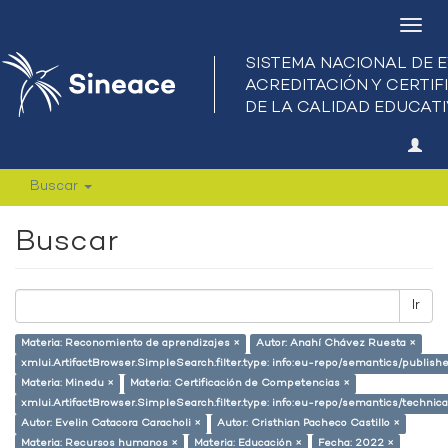
Camb
nave
Buscar
Buscar
Ir
Materia: Reconomiento de aprendizajes ×
Autor: Anahí Chávez Ruesta ×
xmlui.ArtifactBrowser.SimpleSearch.filter.type: info:eu-repo/semantics/publish
Materia: Minedu ×
Materia: Certificación de Competencias ×
xmlui.ArtifactBrowser.SimpleSearch.filter.type: info:eu-repo/semantics/techni
Autor: Evelin Catacora Caracholi ×
Autor: Cristhian Pacheco Castillo ×
Materia: Recursos humanos ×
Materia: Educación ×
Fecha: 2022 ×