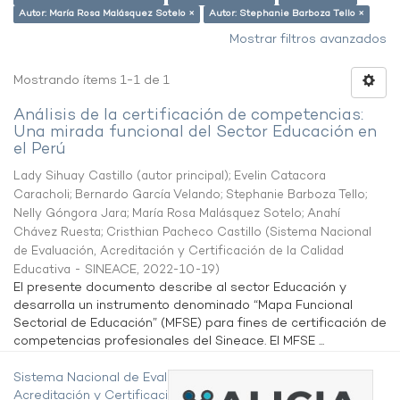
Autor: María Rosa Malásquez Sotelo ×
Autor: Stephanie Barboza Tello ×
Mostrar filtros avanzados
Mostrando ítems 1-1 de 1
Análisis de la certificación de competencias:
Una mirada funcional del Sector Educación en
el Perú
Lady Sihuay Castillo (autor principal)
;
Evelin Catacora
Caracholi
;
Bernardo García Velando
;
Stephanie Barboza Tello
;
Nelly Góngora Jara
;
María Rosa Malásquez Sotelo
;
Anahí
Chávez Ruesta
;
Cristhian Pacheco Castillo
(
Sistema Nacional
de Evaluación, Acreditación y Certificación de la Calidad
Educativa - SINEACE
,
2022-10-19
)
El presente documento describe al sector Educación y
desarrolla un instrumento denominado “Mapa Funcional
Sectorial de Educación” (MFSE) para fines de certificación de
competencias profesionales del Sineace. El MFSE ...
Sistema Nacional de Evaluación,
Acreditación y Certificación de la