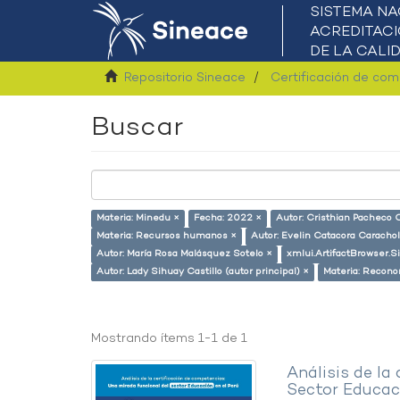
Repositorio Sineace
Certificación de co
Buscar
Materia: Minedu ×
Fecha: 2022 ×
Autor: Cristhian Pacheco C
Materia: Recursos humanos ×
Autor: Evelin Catacora Carachol
Autor: María Rosa Malásquez Sotelo ×
xmlui.ArtifactBrowser.S
Autor: Lady Sihuay Castillo (autor principal) ×
Materia: Recono
Mostrando ítems 1-1 de 1
Análisis de la
Sector Educaci