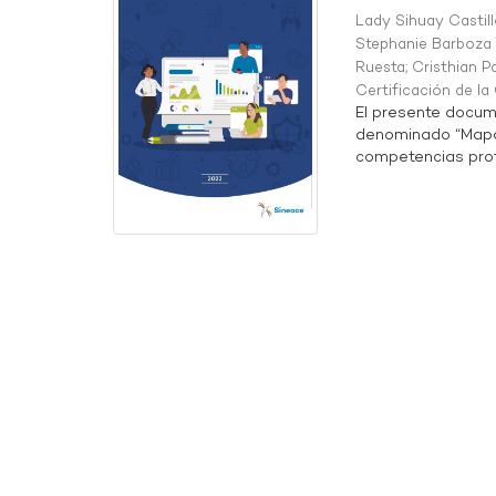
Lady Sihuay Castill
Stephanie Barboza 
Ruesta
;
Cristhian P
Certificación de l
El presente docum
denominado “Mapa 
competencias profe