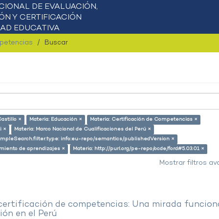
mpetencias
Buscar
astillo ×
Materia: Educación ×
Materia: Certificación de Competencias ×
i ×
Materia: Marco Nacional de Cualificaciones del Perú ×
impleSearch.filter.type: info:eu-repo/semantics/publishedVersion ×
miento de aprendizajes ×
Materia: http://purl.org/pe-repo/ocde/ford#5.03.01 ×
Mostrar filtros a
 certificación de competencias: Una mirada funcion
ón en el Perú