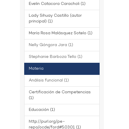
Evelin Catacora Caracholi (1)
Lady Sihuay Castillo (autor
principal) (1)
María Rosa Malásquez Sotelo (1)
Nelly Góngora Jara (1)
Stephanie Barboza Tello (1)
Materia
Análisis funcional (1)
Certificación de Competencias
(1)
Educación (1)
http://purl.org/pe-
repo/ocde/ford#5.03.01 (1)