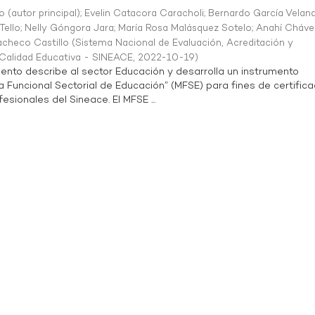
o (autor principal)
;
Evelin Catacora Caracholi
;
Bernardo García Velan
Tello
;
Nelly Góngora Jara
;
María Rosa Malásquez Sotelo
;
Anahí Cháve
acheco Castillo
(
Sistema Nacional de Evaluación, Acreditación y
a Calidad Educativa - SINEACE
,
2022-10-19
)
ento describe al sector Educación y desarrolla un instrumento
Funcional Sectorial de Educación” (MFSE) para fines de certifica
sionales del Sineace. El MFSE ...