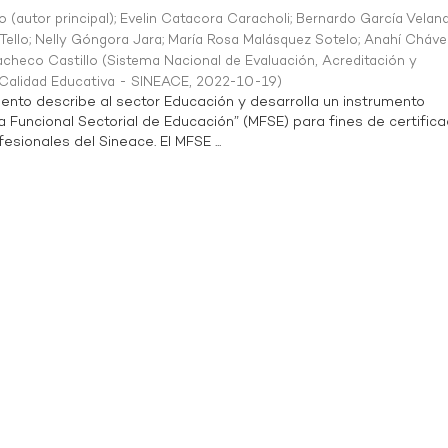
o (autor principal)
;
Evelin Catacora Caracholi
;
Bernardo García Velan
Tello
;
Nelly Góngora Jara
;
María Rosa Malásquez Sotelo
;
Anahí Cháve
acheco Castillo
(
Sistema Nacional de Evaluación, Acreditación y
a Calidad Educativa - SINEACE
,
2022-10-19
)
ento describe al sector Educación y desarrolla un instrumento
Funcional Sectorial de Educación” (MFSE) para fines de certifica
sionales del Sineace. El MFSE ...