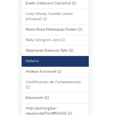
Evelin Catacora Caracholi (1)
Lady Sihuay Castillo (autor
principal) (1)
María Rosa Malásquez Sotelo (1)
Nelly Góngora Jara (1)
Stephanie Barboza Tello (1)
Materia
Análisis funcional (1)
Certificación de Competencias
(1)
Educación (1)
http://purl.org/pe-
repo/ocde/ford#5.03.01 (1)