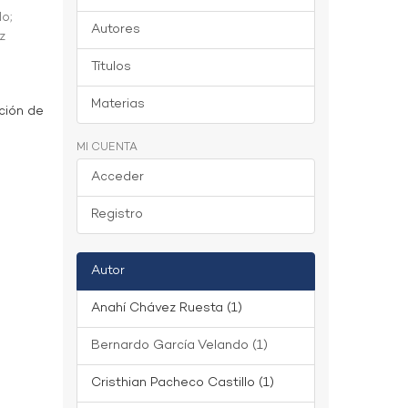
do
;
Autores
z
Títulos
Materias
ción de
MI CUENTA
Acceder
Registro
Autor
Anahí Chávez Ruesta (1)
Bernardo García Velando (1)
Cristhian Pacheco Castillo (1)