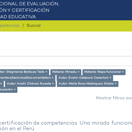
mpetencias
Buscar
tor: Stephanie Barboza Tello ×
Materia: Minedu ×
Materia: Mapa funcional ×
semantics/technicalDocumentation ×
Autor: Evelin Catacora Caracholi ×
 ×
Autor: Anahí Chávez Ruesta ×
Autor: María Rosa Malásquez Sotelo ×
ducación ×
Mostrar filtros a
 certificación de competencias: Una mirada funcion
ón en el Perú