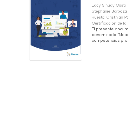
Lady Sihuay Castill
Stephanie Barboza 
Ruesta
;
Cristhian P
Certificación de l
El presente docum
denominado “Mapa 
competencias profe