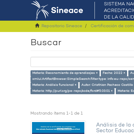
Repositorio Sineace
Certificación de co
Buscar
Materia: Reconomiento de aprendizajes ×
Fecha: 2022 ×
Au
xmlui.ArtifactBrowser.SimpleSearch.filter.type: info:eu-repo/
Materia: Análisis funcional ×
Autor: Cristhian Pacheco Castillo
Materia: http://purl.org/pe-repo/ocde/ford#5.03.01 ×
Materia: E
Mostrando ítems 1-1 de 1
Análisis de la
Sector Educaci