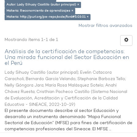
Autor: Lady Sihuay Castillo (autor principal) ×
Materia: Reconomiento de aprendizajes ×
Materia: http://purl.org/pe-repo/ocde/ford#5.03.01 ×
Mostrar filtros avanzados
Mostrando ítems 1-1 de 1
Análisis de la certificación de competencias:
Una mirada funcional del Sector Educación en
el Perú
Lady Sihuay Castillo (autor principal)
;
Evelin Catacora
Caracholi
;
Bernardo García Velando
;
Stephanie Barboza Tello
;
Nelly Góngora Jara
;
María Rosa Malásquez Sotelo
;
Anahí
Chávez Ruesta
;
Cristhian Pacheco Castillo
(
Sistema Nacional
de Evaluación, Acreditación y Certificación de la Calidad
Educativa - SINEACE
,
2022-10-19
)
El presente documento describe al sector Educación y
desarrolla un instrumento denominado “Mapa Funcional
Sectorial de Educación” (MFSE) para fines de certificación de
competencias profesionales del Sineace. El MFSE ...