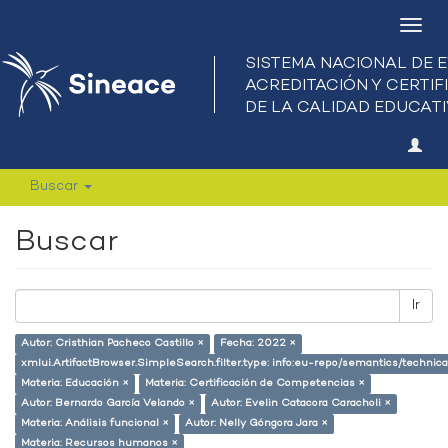
Camb
nave
Buscar
Buscar
Ir
Autor: Cristhian Pacheco Castillo ×
Fecha: 2022 ×
xmlui.ArtifactBrowser.SimpleSearch.filter.type: info:eu-repo/semantics/techni
Materia: Educación ×
Materia: Certificación de Competencias ×
Autor: Bernardo García Velando ×
Autor: Evelin Catacora Caracholi ×
Materia: Análisis funcional ×
Autor: Nelly Góngora Jara ×
Materia: Recursos humanos ×