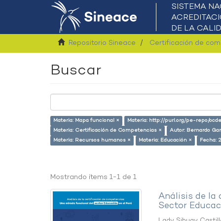
Repositorio Sineace
Certificación de co
Buscar
Materia: Mapa funcional ×
Materia: http://purl.org/pe-repo/ocd
Materia: Certificación de Competencias ×
Autor: Bernardo Gar
Materia: Recursos humanos ×
Materia: Educación ×
Fecha: 
Mostrando ítems 1-1 de 1
Análisis de la
Sector Educaci
Lady Sihuay Castill