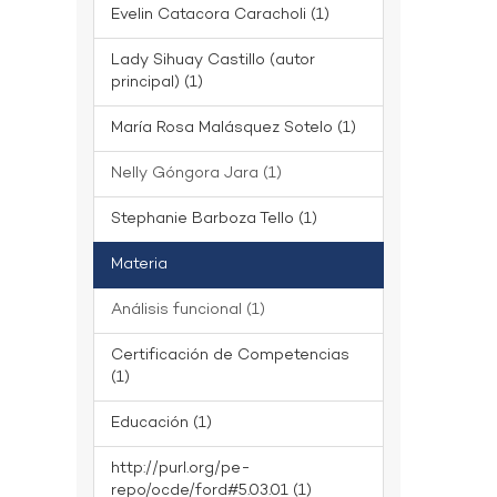
Evelin Catacora Caracholi (1)
Lady Sihuay Castillo (autor
principal) (1)
María Rosa Malásquez Sotelo (1)
Nelly Góngora Jara (1)
Stephanie Barboza Tello (1)
Materia
Análisis funcional (1)
Certificación de Competencias
(1)
Educación (1)
http://purl.org/pe-
repo/ocde/ford#5.03.01 (1)