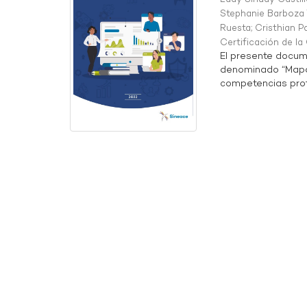
Stephanie Barboza 
Ruesta
;
Cristhian P
Certificación de l
El presente docum
denominado “Mapa 
competencias profe