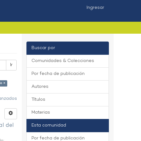
Ingresar
Buscar por
Comunidades & Colecciones
Ir
Por fecha de publicación
lo ×
Autores
vanzados
Títulos
Materias
al del
Esta comunidad
Por fecha de publicación
do
;