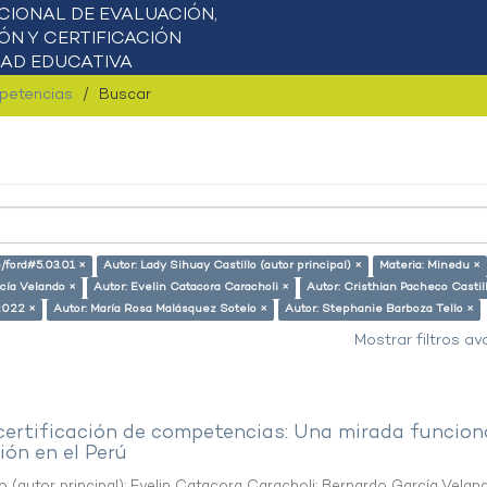
mpetencias
Buscar
e/ford#5.03.01 ×
Autor: Lady Sihuay Castillo (autor principal) ×
Materia: Minedu ×
cía Velando ×
Autor: Evelin Catacora Caracholi ×
Autor: Cristhian Pacheco Castil
2022 ×
Autor: María Rosa Malásquez Sotelo ×
Autor: Stephanie Barboza Tello ×
Mostrar filtros a
 certificación de competencias: Una mirada funcion
ón en el Perú
o (autor principal)
;
Evelin Catacora Caracholi
;
Bernardo García Velan