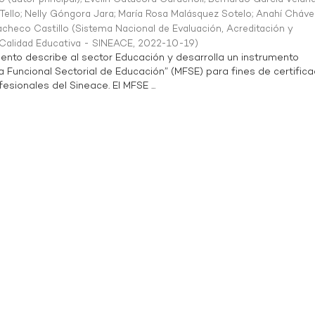
Tello
;
Nelly Góngora Jara
;
María Rosa Malásquez Sotelo
;
Anahí Cháve
acheco Castillo
(
Sistema Nacional de Evaluación, Acreditación y
a Calidad Educativa - SINEACE
,
2022-10-19
)
ento describe al sector Educación y desarrolla un instrumento
Funcional Sectorial de Educación” (MFSE) para fines de certifica
sionales del Sineace. El MFSE ...